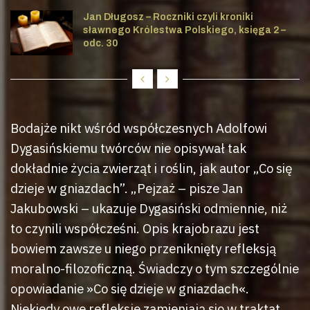
Jan Długosz – Roczniki czyli kroniki
sławnego Królestwa Polskiego, księga 2 –
odc. 30
Bodajże nikt wśród współczesnych Adolfowi
Dygasińskiemu twórców nie opisywał tak
dokładnie życia zwierząt i roślin, jak autor „Co się
dzieje w gniazdach”. „Pejzaż – pisze Jan
Jakubowski – ukazuje Dygasiński odmiennie, niż
to czynili współcześni. Opis krajobrazu jest
bowiem zawsze u niego przeniknięty refleksją
moralno-filozoficzną. Świadczy o tym szczególnie
opowiadanie »Co się dzieje w gniazdach«.
Niekiedy owe refleksje zamieniają się w traktat