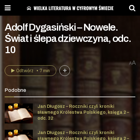
Adolf Dygasiński – Nowele.
Świat i ślepa dziewczyna, odc.
10
A
A
Odtwórz
7 min
Podobne
Jan Długosz – Roczniki czyli kroniki
sławnego Królestwa Polskiego, księga 2 –
odc. 32
Jan Długosz – Roczniki czyli kroniki
sławnego Królestwa Polskiego, księga 2 –