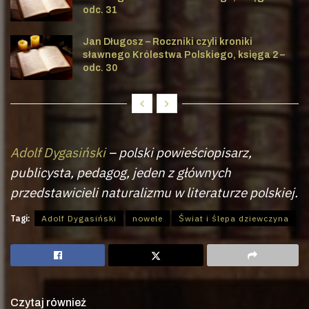
odc. 31
Jan Długosz – Roczniki czyli kroniki
sławnego Królestwa Polskiego, księga 2 –
odc. 30
Adolf Dygasiński
– polski powieściopisarz,
publicysta, pedagog, jeden z głównych
przedstawicieli naturalizmu w literaturze polskiej.
Tagi:
Adolf Dygasiński
nowele
Świat i ślepa dziewczyna
Czytaj również