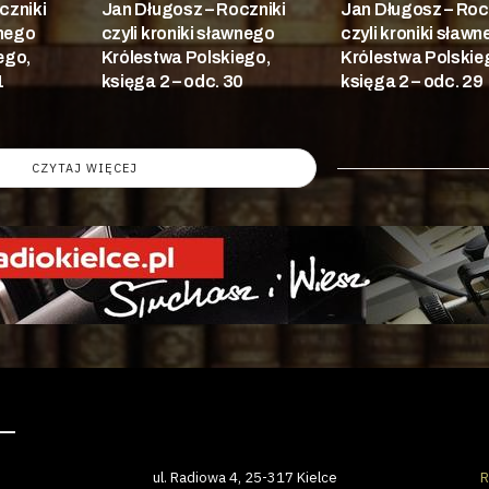
czniki
Jan Długosz – Roczniki
Jan Długosz – Roc
wnego
czyli kroniki sławnego
czyli kroniki sław
ego,
Królestwa Polskiego,
Królestwa Polskie
1
księga 2 – odc. 30
księga 2 – odc. 29
CZYTAJ WIĘCEJ
ul. Radiowa 4, 25-317 Kielce
R