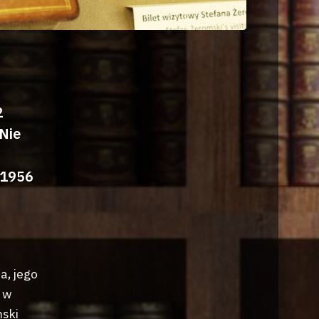
2
 Nie
-1956
a, jego
 w
mski