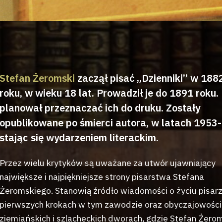
Stefan Żeromski
zaczął pisać „Dzienniki” w 188
roku, w wieku 18 lat. Prowadził je do 1891 roku.
planował przeznaczać ich do druku. Zostały
opublikowane po śmierci autora, w latach 1953
stając się wydarzeniem literackim.
Przez wielu krytyków są uważane za utwór ujawniający
największe i najpiękniejsze strony pisarstwa Stefana
Żeromskiego. Stanowią źródło wiadomości o życiu pisarz
pierwszych krokach w tym zawodzie oraz obyczajowości
ziemiańskich i szlacheckich dworach, gdzie Stefan Żero