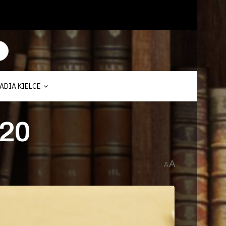
ADIA KIELCE
 20
A
A