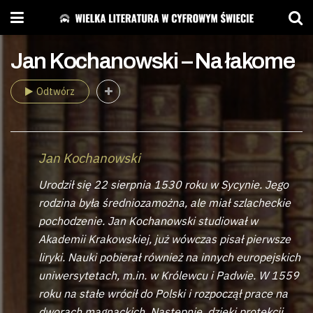
Jan Kochanowski – Na łakome
Odtwórz
Jan Kochanowski
Urodził się 22 sierpnia 1530 roku w Sycynie. Jego
rodzina była średniozamożna, ale miał szlacheckie
pochodzenie. Jan Kochanowski studiował w
Akademii Krakowskiej, już wówczas pisał pierwsze
liryki. Nauki pobierał również na innych europejskich
uniwersytetach, m.in. w Królewcu i Padwie. W 1559
roku na stałe wrócił do Polski i rozpoczął prace na
dworach magnackich. Następnie, dzięki protekcji