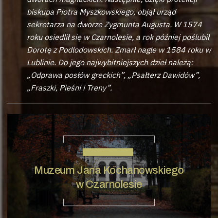
biskupa Piotra Myszkowskiego, objął urząd
sekretarza na dworze Zygmunta Augusta. W 1574
roku osiedlił się w Czarnolesie, a rok później poślubił
Dorotę z Podlodowskich. Zmarł nagle w 1584 roku w
Lublinie. Do jego najwybitniejszych dzieł należą:
„Odprawa posłów greckich”, „Psałterz Dawidów”,
„Fraszki, Pieśni i Treny”.
JAN KOCHANOWSKI
Muzeum Jana Kochanowskiego
w Czarnolesie