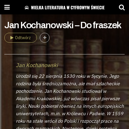
Jan Kochanowski – Do fraszek
Odtwórz
Jan Kochanowski
Urodził się 22 sierpnia 1530 roku w Sycynie. Jego
rodzina była średniozamożna, ale miał szlacheckie
pochodzenie. Jan Kochanowski studiował w
Akademii Krakowskiej, już wówczas pisał pierwsze
liryki. Nauki pobierał również na innych europejskich
uniwersytetach, m.in. w Królewcu i Padwie. W 1559
roku na stałe wrócił do Polski i rozpoczął prace na
dworach magnackich. Następnie, dzięki protekcji