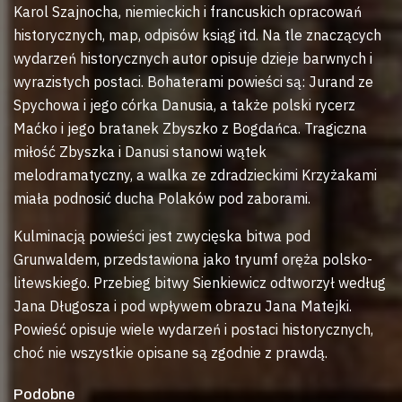
Karol Szajnocha, niemieckich i francuskich opracowań
historycznych, map, odpisów ksiąg itd. Na tle znaczących
wydarzeń historycznych autor opisuje dzieje barwnych i
wyrazistych postaci. Bohaterami powieści są: Jurand ze
Spychowa i jego córka Danusia, a także polski rycerz
Maćko i jego bratanek Zbyszko z Bogdańca. Tragiczna
miłość Zbyszka i Danusi stanowi wątek
melodramatyczny, a walka ze zdradzieckimi Krzyżakami
miała podnosić ducha Polaków pod zaborami.
Kulminacją powieści jest zwycięska bitwa pod
Grunwaldem, przedstawiona jako tryumf oręża polsko-
litewskiego. Przebieg bitwy Sienkiewicz odtworzył według
Jana Długosza i pod wpływem obrazu Jana Matejki.
Powieść opisuje wiele wydarzeń i postaci historycznych,
choć nie wszystkie opisane są zgodnie z prawdą.
Podobne