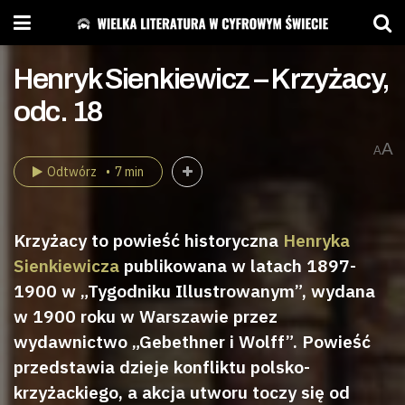
Henryk Sienkiewicz – Krzyżacy,
odc. 18
A
A
Odtwórz
7 min
Krzyżacy to powieść historyczna
Henryka
Sienkiewicza
publikowana w latach 1897-
1900 w „Tygodniku Illustrowanym”, wydana
w 1900 roku w Warszawie przez
wydawnictwo „Gebethner i Wolff”. Powieść
przedstawia dzieje konfliktu polsko-
krzyżackiego, a akcja utworu toczy się od