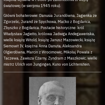
światowej (w sierpniu 1945 roku).
Główni bohaterowie: Danusia Jurandówna, Jagienka ze
Zgorzelic, Jurand ze Spychowa, Maćko z Bogdańca,
Zbyszko z Bogdańca. Postacie historyczne: król
Władysław Jagiełło, królowa Jadwiga Andegaweńska,
wielki książę Witold, książę Janusz Mazowiecki, książę
Siemowit IV, księżna Anna Danuta, Aleksandra
Olgierdówna, Marcin z Wrocimowic, Mikołaj Powała z
Taczewa, Zawisza Czarny, Zyndram z Maszkowic, wielki
mistrz Ulrich von Jungingen, Kuno von Lichtenstein.