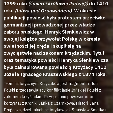
1399 roku
(śmierci królowej Jadwigi)
do 1410
roku
(bitwa pod Grunwaldem)
. W okresie
publikacji powieść była protestem przeciwko
germanizacji prowadzonej przez władze
zaboru pruskiego. Henryk Sienkiewicz w
swojej książce przywołał Polskę w okresie
świetności jej oręża i skupił się na
zwycięstwie nad zakonem krzyżackim. Tytuł
oraz tematyka powieści Henryka Sienkiewicza
była zainspirowana powieścią Krzyżacy 1410
Józefa Ignacego Kraszewskiego z 1874 roku.
Tłem historycznym Krzyżaków jest fragment historii
Polski przedstawiający konflikt jagiellońskiej Polski z
zakonem krzyżackim. Przy pisaniu powieści autor
korzystał z Kroniki Janka z Czarnkowa, Historii Jana
Długosza, dzieł takich historyków jak Stanisław Smolka i