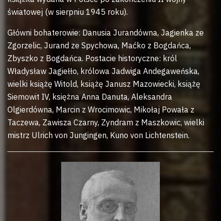
światowej (w sierpniu 1945 roku).
Główni bohaterowie: Danusia Jurandówna, Jagienka ze
Zgorzelic, Jurand ze Spychowa, Maćko z Bogdańca,
Zbyszko z Bogdańca. Postacie historyczne: król
Władysław Jagiełło, królowa Jadwiga Andegaweńska,
wielki książę Witold, książę Janusz Mazowiecki, książę
Siemowit IV, księżna Anna Danuta, Aleksandra
Olgierdówna, Marcin z Wrocimowic, Mikołaj Powała z
Taczewa, Zawisza Czarny, Zyndram z Maszkowic, wielki
mistrz Ulrich von Jungingen, Kuno von Lichtenstein.