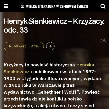
Henryk Sienkiewicz – Krzyżacy,
odc. 33
A
A
Odtwórz
9 min
Krzyżacy to powieść historyczna
Henryka
Sienkiewicza
publikowana w latach 1897-
1900 w „Tygodniku Illustrowanym”, wydana
w 1900 roku w Warszawie przez
wydawnictwo „Gebethner i Wolff”. Powieść
przedstawia dzieje konfliktu polsko-
krzyżackiego, a akcja utworu toczy się od