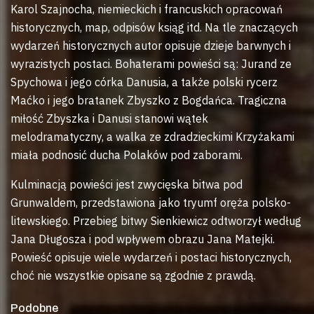
Karol Szajnocha, niemieckich i francuskich opracowań
historycznych, map, odpisów ksiąg itd. Na tle znaczących
wydarzeń historycznych autor opisuje dzieje barwnych i
wyrazistych postaci. Bohaterami powieści są: Jurand ze
Spychowa i jego córka Danusia, a także polski rycerz
Maćko i jego bratanek Zbyszko z Bogdańca. Tragiczna
miłość Zbyszka i Danusi stanowi wątek
melodramatyczny, a walka ze zdradzieckimi Krzyżakami
miała podnosić ducha Polaków pod zaborami.
Kulminacją powieści jest zwycięska bitwa pod
Grunwaldem, przedstawiona jako tryumf oręża polsko-
litewskiego. Przebieg bitwy Sienkiewicz odtworzył według
Jana Długosza i pod wpływem obrazu Jana Matejki.
Powieść opisuje wiele wydarzeń i postaci historycznych,
choć nie wszystkie opisane są zgodnie z prawdą.
Podobne