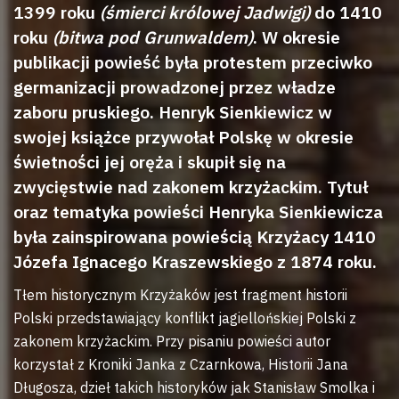
1399 roku
(śmierci królowej Jadwigi)
do 1410
roku
(bitwa pod Grunwaldem)
. W okresie
publikacji powieść była protestem przeciwko
germanizacji prowadzonej przez władze
zaboru pruskiego. Henryk Sienkiewicz w
swojej książce przywołał Polskę w okresie
świetności jej oręża i skupił się na
zwycięstwie nad zakonem krzyżackim. Tytuł
oraz tematyka powieści Henryka Sienkiewicza
była zainspirowana powieścią Krzyżacy 1410
Józefa Ignacego Kraszewskiego z 1874 roku.
Tłem historycznym Krzyżaków jest fragment historii
Polski przedstawiający konflikt jagiellońskiej Polski z
zakonem krzyżackim. Przy pisaniu powieści autor
korzystał z Kroniki Janka z Czarnkowa, Historii Jana
Długosza, dzieł takich historyków jak Stanisław Smolka i