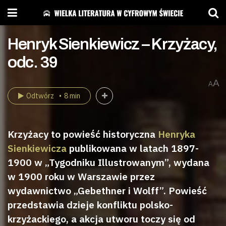
Henryk Sienkiewicz – Krzyżacy,
odc. 39
A
A
Odtwórz
8 min
Krzyżacy to powieść historyczna
Henryka
Sienkiewicza
publikowana w latach 1897-
1900 w „Tygodniku Illustrowanym”, wydana
w 1900 roku w Warszawie przez
wydawnictwo „Gebethner i Wolff”. Powieść
przedstawia dzieje konfliktu polsko-
krzyżackiego, a akcja utworu toczy się od