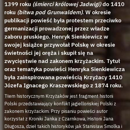
1399 roku
(śmierci królowej Jadwigi)
do 1410
roku
(bitwa pod Grunwaldem)
. W okresie
publikacji powieść była protestem przeciwko
germanizacji prowadzonej przez władze
zaboru pruskiego. Henryk Sienkiewicz w
swojej książce przywołał Polskę w okresie
świetności jej oręża i skupił się na
zwycięstwie nad zakonem krzyżackim. Tytuł
oraz tematyka powieści Henryka Sienkiewicza
była zainspirowana powieścią Krzyżacy 1410
Józefa Ignacego Kraszewskiego z 1874 roku.
Tłem historycznym Krzyżaków jest fragment historii
Polski przedstawiający konflikt jagiellońskiej Polski z
zakonem krzyżackim. Przy pisaniu powieści autor
korzystał z Kroniki Janka z Czarnkowa, Historii Jana
Długosza, dzieł takich historyków jak Stanisław Smolka i