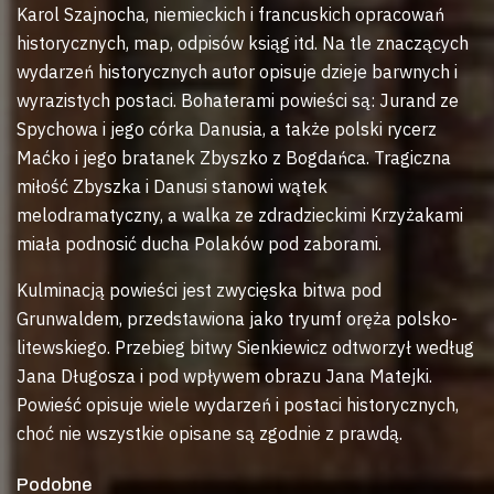
Karol Szajnocha, niemieckich i francuskich opracowań
historycznych, map, odpisów ksiąg itd. Na tle znaczących
wydarzeń historycznych autor opisuje dzieje barwnych i
wyrazistych postaci. Bohaterami powieści są: Jurand ze
Spychowa i jego córka Danusia, a także polski rycerz
Maćko i jego bratanek Zbyszko z Bogdańca. Tragiczna
miłość Zbyszka i Danusi stanowi wątek
melodramatyczny, a walka ze zdradzieckimi Krzyżakami
miała podnosić ducha Polaków pod zaborami.
Kulminacją powieści jest zwycięska bitwa pod
Grunwaldem, przedstawiona jako tryumf oręża polsko-
litewskiego. Przebieg bitwy Sienkiewicz odtworzył według
Jana Długosza i pod wpływem obrazu Jana Matejki.
Powieść opisuje wiele wydarzeń i postaci historycznych,
choć nie wszystkie opisane są zgodnie z prawdą.
Podobne