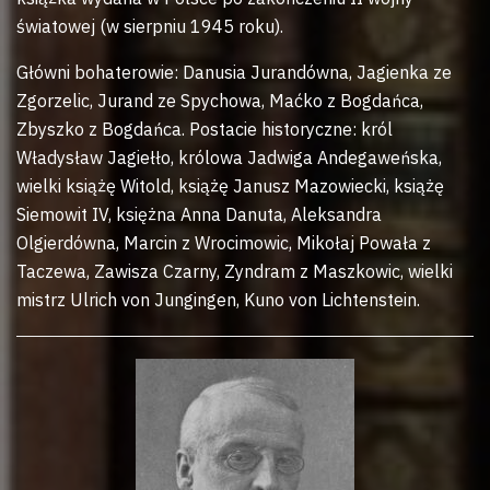
światowej (w sierpniu 1945 roku).
Główni bohaterowie: Danusia Jurandówna, Jagienka ze
Zgorzelic, Jurand ze Spychowa, Maćko z Bogdańca,
Zbyszko z Bogdańca. Postacie historyczne: król
Władysław Jagiełło, królowa Jadwiga Andegaweńska,
wielki książę Witold, książę Janusz Mazowiecki, książę
Siemowit IV, księżna Anna Danuta, Aleksandra
Olgierdówna, Marcin z Wrocimowic, Mikołaj Powała z
Taczewa, Zawisza Czarny, Zyndram z Maszkowic, wielki
mistrz Ulrich von Jungingen, Kuno von Lichtenstein.