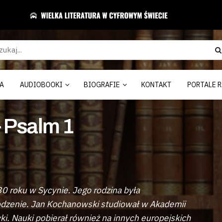
A
AUDIOBOOKI
BIOGRAFIE
KONTAKT
PORTALE R
 Psalm 1
30 roku w Sycynie. Jego rodzina była
odzenie. Jan Kochanowski studiował w Akademii
ki. Nauki pobierał również na innych europejskich