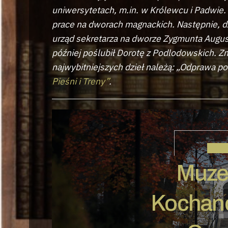
uniwersytetach, m.in. w Królewcu i Padwie. 
prace na dworach magnackich. Następnie, dz
urząd sekretarza na dworze Zygmunta Augusta
później poślubił Dorotę z Podlodowskich. Z
najwybitniejszych dzieł należą: „Odprawa p
Pieśni i Treny”
.
JAN 
Muze
Kochan