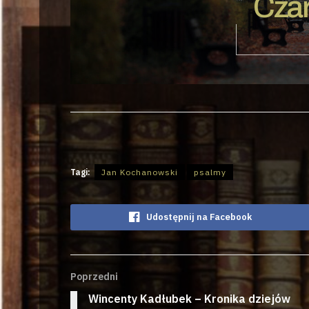
Czar
Tagi:
Jan Kochanowski
psalmy
Udostępnij na Facebook
Poprzedni
Wincenty Kadłubek – Kronika dziejów