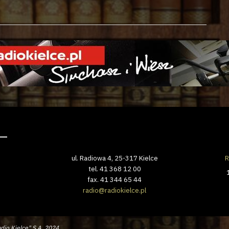
ul. Radiowa 4, 25-317 Kielce
R
tel. 41 368 12 00
fax. 41 344 65 44
radio@radiokielce.pl
dio Kielce" S.A. 2024