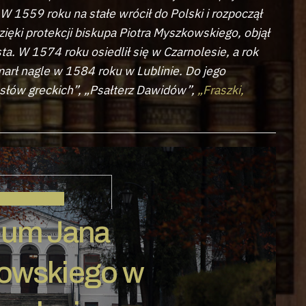
W 1559 roku na stałe wrócił do Polski i rozpoczął
ięki protekcji biskupa Piotra Myszkowskiego, objął
. W 1574 roku osiedlił się w Czarnolesie, a rok
marł nagle w 1584 roku w Lublinie. Do jego
osłów greckich”, „Psałterz Dawidów”,
„Fraszki,
KOCHANOWSKI
um Jana
owskiego w