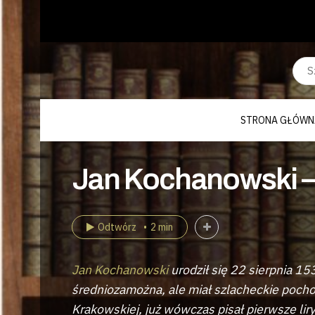
STRONA GŁÓWN
Jan Kochanowski –
Odtwórz
2 min
Jan Kochanowski
urodził się 22 sierpnia 15
średniozamożna, ale miał szlacheckie poch
Krakowskiej, już wówczas pisał pierwsze liry