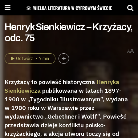
Henryk Sienkiewicz – Krzyżacy,
odc. 75
A
A
Odtwórz
7 min
Krzyżacy to powieść historyczna
Henryka
Sienkiewicza
publikowana w latach 1897-
1900 w „Tygodniku Illustrowanym”, wydana
w 1900 roku w Warszawie przez
wydawnictwo „Gebethner i Wolff”. Powieść
przedstawia dzieje konfliktu polsko-
krzyżackiego, a akcja utworu toczy się od