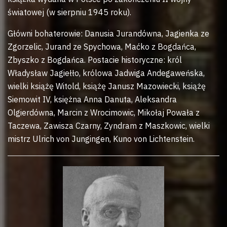
światowej (w sierpniu 1945 roku).
Główni bohaterowie: Danusia Jurandówna, Jagienka ze
Zgorzelic, Jurand ze Spychowa, Maćko z Bogdańca,
Zbyszko z Bogdańca. Postacie historyczne: król
Władysław Jagiełło, królowa Jadwiga Andegaweńska,
wielki książę Witold, książę Janusz Mazowiecki, książę
Siemowit IV, księżna Anna Danuta, Aleksandra
Olgierdówna, Marcin z Wrocimowic, Mikołaj Powała z
Taczewa, Zawisza Czarny, Zyndram z Maszkowic, wielki
mistrz Ulrich von Jungingen, Kuno von Lichtenstein.