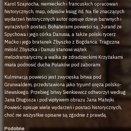
Karol Szajnocha, niemieckich i francuskich opracowań
historycznych, map, odpisów ksiąg itd. Na tle znaczących
wydarzeń historycznych autor opisuje dzieje barwnych i
wyrazistych postaci. Bohaterami powieści są: Jurand ze
Spychowa i jego córka Danusia, a także polski rycerz
Maćko i jego bratanek Zbyszko z Bogdańca. Tragiczna
miłość Zbyszka i Danusi stanowi wątek
melodramatyczny, a walka ze zdradzieckimi Krzyżakami
miała podnosić ducha Polaków pod zaborami.
Kulminacją powieści jest zwycięska bitwa pod
Grunwaldem, przedstawiona jako tryumf oręża polsko-
litewskiego. Przebieg bitwy Sienkiewicz odtworzył według
Jana Długosza i pod wpływem obrazu Jana Matejki.
Powieść opisuje wiele wydarzeń i postaci historycznych,
choć nie wszystkie opisane są zgodnie z prawdą.
Podobne