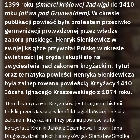
1399 roku
(śmierci królowej Jadwigi)
do 1410
roku
(bitwa pod Grunwaldem)
. W okresie
publikacji powieść była protestem przeciwko
germanizacji prowadzonej przez władze
zaboru pruskiego. Henryk Sienkiewicz w
swojej książce przywołał Polskę w okresie
świetności jej oręża i skupił się na
zwycięstwie nad zakonem krzyżackim. Tytuł
oraz tematyka powieści Henryka Sienkiewicza
była zainspirowana powieścią Krzyżacy 1410
Józefa Ignacego Kraszewskiego z 1874 roku.
Tłem historycznym Krzyżaków jest fragment historii
Polski przedstawiający konflikt jagiellońskiej Polski z
zakonem krzyżackim. Przy pisaniu powieści autor
korzystał z Kroniki Janka z Czarnkowa, Historii Jana
Długosza, dzieł takich historyków jak Stanisław Smolka i