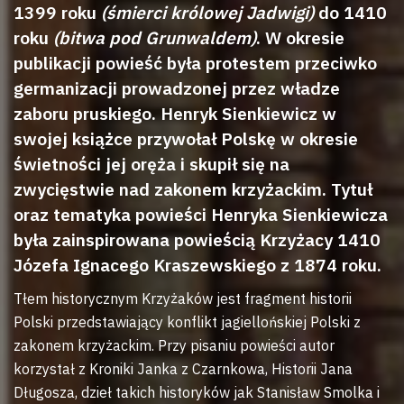
1399 roku
(śmierci królowej Jadwigi)
do 1410
roku
(bitwa pod Grunwaldem)
. W okresie
publikacji powieść była protestem przeciwko
germanizacji prowadzonej przez władze
zaboru pruskiego. Henryk Sienkiewicz w
swojej książce przywołał Polskę w okresie
świetności jej oręża i skupił się na
zwycięstwie nad zakonem krzyżackim. Tytuł
oraz tematyka powieści Henryka Sienkiewicza
była zainspirowana powieścią Krzyżacy 1410
Józefa Ignacego Kraszewskiego z 1874 roku.
Tłem historycznym Krzyżaków jest fragment historii
Polski przedstawiający konflikt jagiellońskiej Polski z
zakonem krzyżackim. Przy pisaniu powieści autor
korzystał z Kroniki Janka z Czarnkowa, Historii Jana
Długosza, dzieł takich historyków jak Stanisław Smolka i