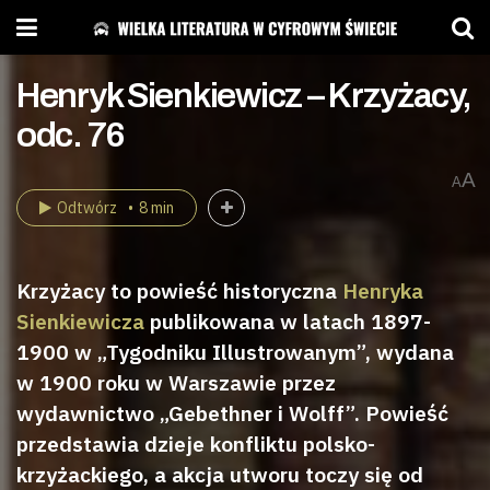
Henryk Sienkiewicz – Krzyżacy,
odc. 76
A
A
Odtwórz
8 min
Krzyżacy to powieść historyczna
Henryka
Sienkiewicza
publikowana w latach 1897-
1900 w „Tygodniku Illustrowanym”, wydana
w 1900 roku w Warszawie przez
wydawnictwo „Gebethner i Wolff”. Powieść
przedstawia dzieje konfliktu polsko-
krzyżackiego, a akcja utworu toczy się od