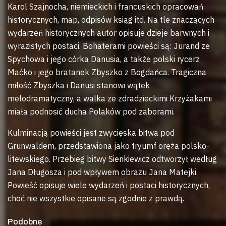
Karol Szajnocha, niemieckich i francuskich opracowań
historycznych, map, odpisów ksiąg itd. Na tle znaczących
wydarzeń historycznych autor opisuje dzieje barwnych i
wyrazistych postaci. Bohaterami powieści są: Jurand ze
Spychowa i jego córka Danusia, a także polski rycerz
Maćko i jego bratanek Zbyszko z Bogdańca. Tragiczna
miłość Zbyszka i Danusi stanowi wątek
melodramatyczny, a walka ze zdradzieckimi Krzyżakami
miała podnosić ducha Polaków pod zaborami.
Kulminacją powieści jest zwycięska bitwa pod
Grunwaldem, przedstawiona jako tryumf oręża polsko-
litewskiego. Przebieg bitwy Sienkiewicz odtworzył według
Jana Długosza i pod wpływem obrazu Jana Matejki.
Powieść opisuje wiele wydarzeń i postaci historycznych,
choć nie wszystkie opisane są zgodnie z prawdą.
Podobne