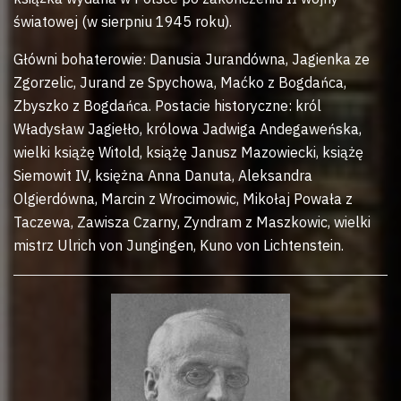
światowej (w sierpniu 1945 roku).
Główni bohaterowie: Danusia Jurandówna, Jagienka ze
Zgorzelic, Jurand ze Spychowa, Maćko z Bogdańca,
Zbyszko z Bogdańca. Postacie historyczne: król
Władysław Jagiełło, królowa Jadwiga Andegaweńska,
wielki książę Witold, książę Janusz Mazowiecki, książę
Siemowit IV, księżna Anna Danuta, Aleksandra
Olgierdówna, Marcin z Wrocimowic, Mikołaj Powała z
Taczewa, Zawisza Czarny, Zyndram z Maszkowic, wielki
mistrz Ulrich von Jungingen, Kuno von Lichtenstein.