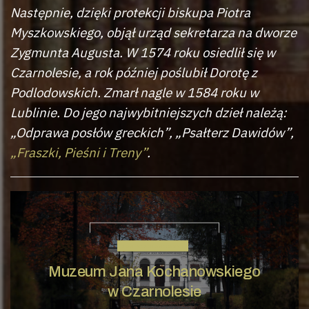
Następnie, dzięki protekcji biskupa Piotra
Myszkowskiego, objął urząd sekretarza na dworze
Zygmunta Augusta. W 1574 roku osiedlił się w
Czarnolesie, a rok później poślubił Dorotę z
Podlodowskich. Zmarł nagle w 1584 roku w
Lublinie. Do jego najwybitniejszych dzieł należą:
„Odprawa posłów greckich”, „Psałterz Dawidów”,
„Fraszki, Pieśni i Treny”
.
JAN KOCHANOWSKI
Muzeum Jana Kochanowskiego
w Czarnolesie