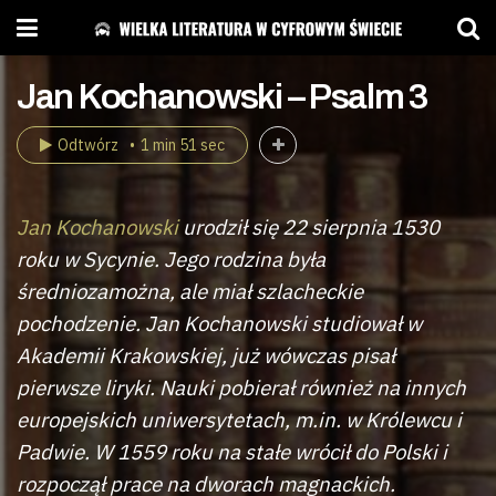
Jan Kochanowski – Psalm 3
Odtwórz
1 min 51 sec
Jan Kochanowski
urodził się 22 sierpnia 1530
roku w Sycynie. Jego rodzina była
średniozamożna, ale miał szlacheckie
pochodzenie. Jan Kochanowski studiował w
Akademii Krakowskiej, już wówczas pisał
pierwsze liryki. Nauki pobierał również na innych
europejskich uniwersytetach, m.in. w Królewcu i
Padwie. W 1559 roku na stałe wrócił do Polski i
rozpoczął prace na dworach magnackich.