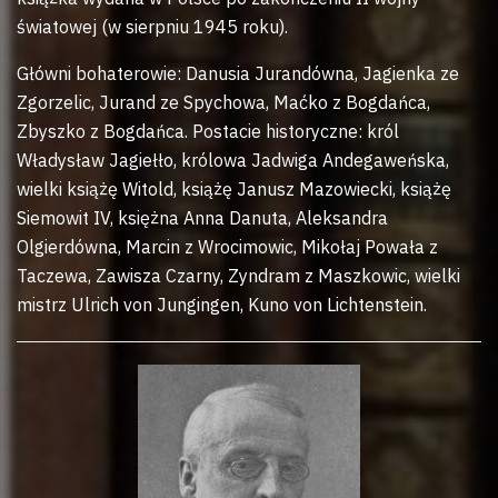
światowej (w sierpniu 1945 roku).
Główni bohaterowie: Danusia Jurandówna, Jagienka ze
Zgorzelic, Jurand ze Spychowa, Maćko z Bogdańca,
Zbyszko z Bogdańca. Postacie historyczne: król
Władysław Jagiełło, królowa Jadwiga Andegaweńska,
wielki książę Witold, książę Janusz Mazowiecki, książę
Siemowit IV, księżna Anna Danuta, Aleksandra
Olgierdówna, Marcin z Wrocimowic, Mikołaj Powała z
Taczewa, Zawisza Czarny, Zyndram z Maszkowic, wielki
mistrz Ulrich von Jungingen, Kuno von Lichtenstein.