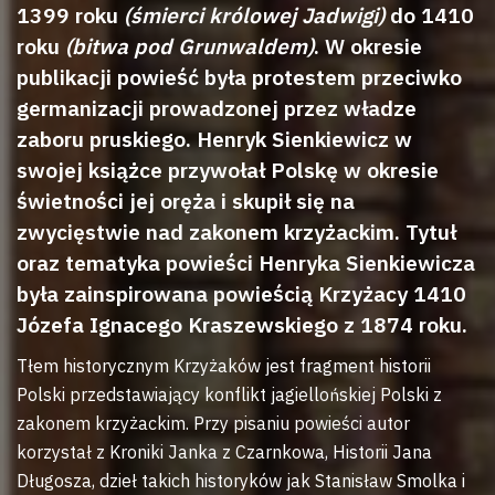
1399 roku
(śmierci królowej Jadwigi)
do 1410
roku
(bitwa pod Grunwaldem)
. W okresie
publikacji powieść była protestem przeciwko
germanizacji prowadzonej przez władze
zaboru pruskiego. Henryk Sienkiewicz w
swojej książce przywołał Polskę w okresie
świetności jej oręża i skupił się na
zwycięstwie nad zakonem krzyżackim. Tytuł
oraz tematyka powieści Henryka Sienkiewicza
była zainspirowana powieścią Krzyżacy 1410
Józefa Ignacego Kraszewskiego z 1874 roku.
Tłem historycznym Krzyżaków jest fragment historii
Polski przedstawiający konflikt jagiellońskiej Polski z
zakonem krzyżackim. Przy pisaniu powieści autor
korzystał z Kroniki Janka z Czarnkowa, Historii Jana
Długosza, dzieł takich historyków jak Stanisław Smolka i