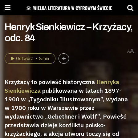
Henryk Sienkiewicz – Krzyżacy,
odc. 84
A
A
Odtwórz
8 min
Krzyżacy to powieść historyczna
Henryka
Sienkiewicza
publikowana w latach 1897-
1900 w „Tygodniku Illustrowanym”, wydana
w 1900 roku w Warszawie przez
wydawnictwo „Gebethner i Wolff”. Powieść
przedstawia dzieje konfliktu polsko-
krzyżackiego, a akcja utworu toczy się od