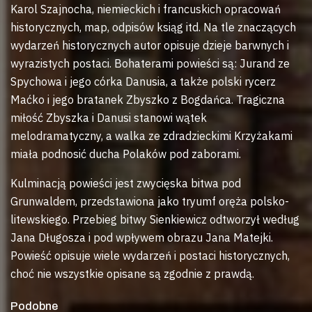
Karol Szajnocha, niemieckich i francuskich opracowań
historycznych, map, odpisów ksiąg itd. Na tle znaczących
wydarzeń historycznych autor opisuje dzieje barwnych i
wyrazistych postaci. Bohaterami powieści są: Jurand ze
Spychowa i jego córka Danusia, a także polski rycerz
Maćko i jego bratanek Zbyszko z Bogdańca. Tragiczna
miłość Zbyszka i Danusi stanowi wątek
melodramatyczny, a walka ze zdradzieckimi Krzyżakami
miała podnosić ducha Polaków pod zaborami.
Kulminacją powieści jest zwycięska bitwa pod
Grunwaldem, przedstawiona jako tryumf oręża polsko-
litewskiego. Przebieg bitwy Sienkiewicz odtworzył według
Jana Długosza i pod wpływem obrazu Jana Matejki.
Powieść opisuje wiele wydarzeń i postaci historycznych,
choć nie wszystkie opisane są zgodnie z prawdą.
Podobne