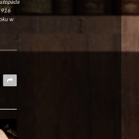
istopada
1916
oku w