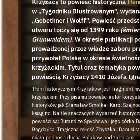
Krzyżacy to powieść historyczna
Hen
w „Tygodniku Illustrowanym”, wyda
„Gebethner i Wolff”. Powieść przedst
utworu toczy się od 1399 roku
(śmier
Grunwaldem)
. W okresie publikacji 
prowadzonej przez władze zaboru pru
przywołał Polskę w okresie świetności
krzyżackim. Tytuł oraz tematyka pow
powieścią Krzyżacy 1410 Józefa Ign
Tłem historycznym Krzyżaków jest fragment histo
krzyżackim. Przy pisaniu powieści autor korzysta
historyków jak Stanisław Smolka i Karol Szajno
ksiąg itd. Na tle znaczących wydarzeń historycz
powieści są: Jurand ze Spychowa i jego córka D
Bogdańca. Tragiczna miłość Zbyszka i Danusi s
miała podnosić ducha Polaków pod zaborami.