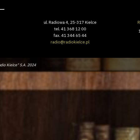
ul. Radiowa 4, 25-317 Kielce
R
tel. 41 368 12 00
fax. 41 344 65 44
radio@radiokielce.pl
dio Kielce" S.A. 2024