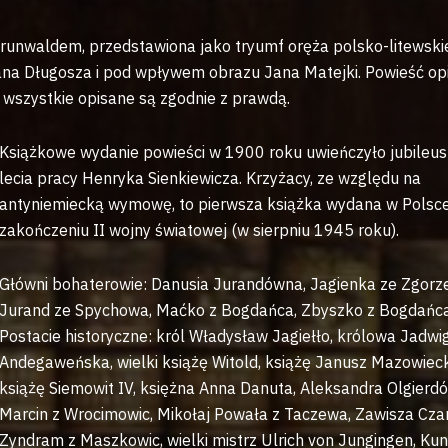
Grunwaldem, przedstawiona jako tryumf oręża polsko-litewski
ana Długosza i pod wpływem obrazu Jana Matejki. Powieść op
e wszystkie opisane są zgodnie z prawdą.
Książkowe wydanie powieści w 1900 roku uwieńczyło jubileus
lecia pracy Henryka Sienkiewicza. Krzyżacy, ze względu na
antyniemiecką wymowę, to pierwsza książka wydana w Polsc
zakończeniu II wojny światowej (w sierpniu 1945 roku).
Główni bohaterowie: Danusia Jurandówna, Jagienka ze Zgorze
Jurand ze Spychowa, Maćko z Bogdańca, Zbyszko z Bogdańca
Postacie historyczne: król Władysław Jagiełło, królowa Jadwi
Andegaweńska, wielki książę Witold, książę Janusz Mazowieck
książę Siemowit IV, księżna Anna Danuta, Aleksandra Olgierd
Marcin z Wrocimowic, Mikołaj Powała z Taczewa, Zawisza Czar
Zyndram z Maszkowic, wielki mistrz Ulrich von Jungingen, Ku