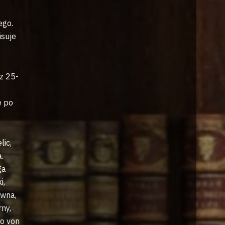
ego.
isuje
z 25-
e po
lic,
.
ga
i,
ówna,
ny,
no von