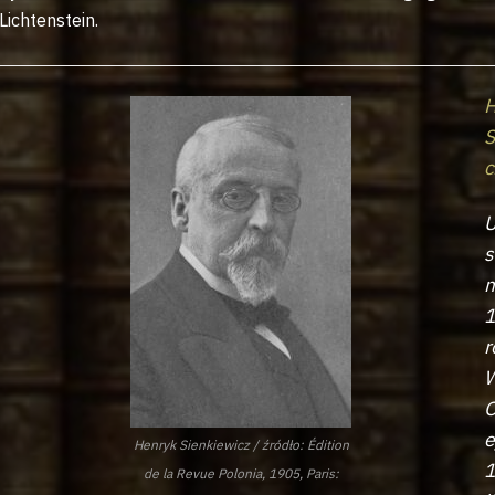
Lichtenstein.
H
S
c
U
s
m
r
W
O
e
Henryk Sienkiewicz / źródło: Édition
de la Revue Polonia, 1905, Paris: