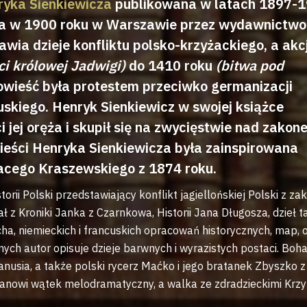
ryka Sienkiewicza
publikowana w latach 1897-
na w 1900 roku w Warszawie przez wydawnictwo
awia dzieje konfliktu polsko-krzyżackiego, a akc
ci królowej Jadwigi)
do 1410 roku
(bitwa pod
powieść była protestem przeciwko germanizacji
skiego. Henryk Sienkiewicz w swojej książce
 jej oręża i skupił się na zwycięstwie nad zakon
ieści Henryka Sienkiewicza była zainspirowana
acego Kraszewskiego z 1874 roku.
rii Polski przedstawiający konflikt jagiellońskiej Polski z z
ł z Kroniki Janka z Czarnkowa, Historii Jana Długosza, dzieł t
cha, niemieckich i francuskich opracowań historycznych, map,
nych autor opisuje dzieje barwnych i wyrazistych postaci. Boh
anusia, a także polski rycerz Maćko i jego bratanek Zbyszko z
tanowi wątek melodramatyczny, a walka ze zdradzieckimi Krz