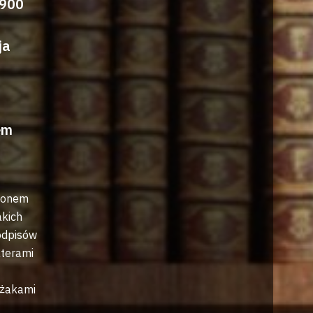
1900
ja
em
akonem
akich
 odpisów
aterami
yżakami