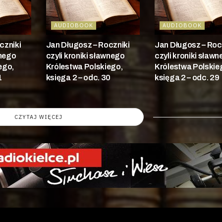
AUDIOBOOK
AUDIOBOOK
czniki
Jan Długosz – Roczniki
Jan Długosz – Roc
wnego
czyli kroniki sławnego
czyli kroniki sław
ego,
Królestwa Polskiego,
Królestwa Polskie
1
księga 2 – odc. 30
księga 2 – odc. 29
CZYTAJ WIĘCEJ