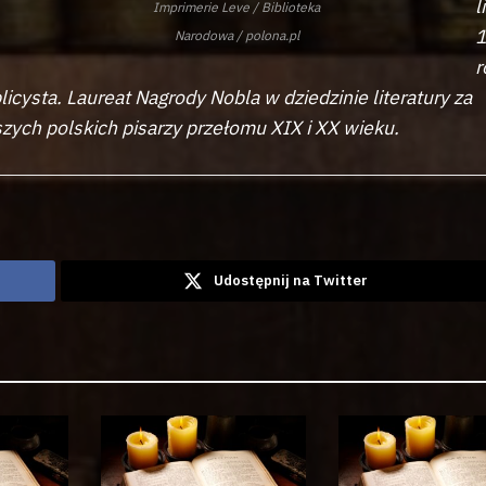
l
Imprimerie Leve / Biblioteka
Narodowa / polona.pl
r
licysta. Laureat Nagrody Nobla w dziedzinie literatury za
szych polskich pisarzy przełomu XIX i XX wieku.
Udostępnij na Twitter