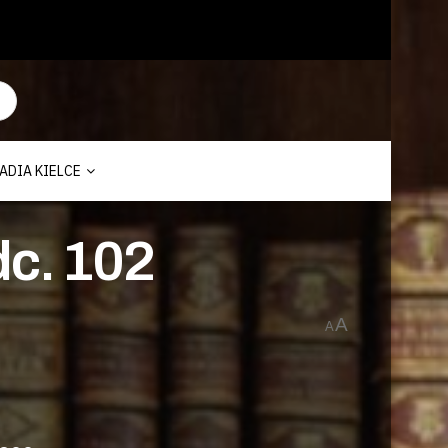
ADIA KIELCE
dc. 102
A
A