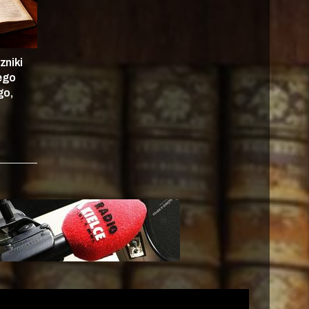
zniki
nego
go,