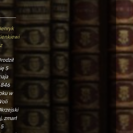
enryk
ienkiewi
z
rodził
ię 5
aja
1846
oku w
oli
krzejski
j, zmarł
15