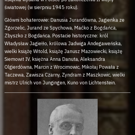
światowej (w sierpniu 1945 roku).
Główni bohaterowie: Danusia Jurandówna, Jagienka ze
Zgorzelic, Jurand ze Spychowa, Maćko z Bogdańca,
Zbyszko z Bogdańca. Postacie historyczne: król
Władysław Jagiełło, królowa Jadwiga Andegaweńska,
wielki książę Witold, książę Janusz Mazowiecki, książę
Siemowit IV, księżna Anna Danuta, Aleksandra
Olgierdówna, Marcin z Wrocimowic, Mikołaj Powała z
Taczewa, Zawisza Czarny, Zyndram z Maszkowic, wielki
mistrz Ulrich von Jungingen, Kuno von Lichtenstein.