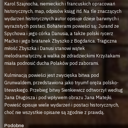
Karol Szajnocha, niemieckich i francuskich opracowań
historycznych, map, odpisów ksiąg itd. Na tle znaczących
wydarzeń historycznych autor opisuje dzieje barwnych i
wyrazistych postaci. Bohaterami powieści są: Jurand ze
Spychowa i jego córka Danusia, a także polski rycerz
Maćko i jego bratanek Zbyszko z Bogdańca. Tragiczna
miłość Zbyszka i Danusi stanowi wątek
melodramatyczny, a walka ze zdradzieckimi Krzyżakami
miała podnosić ducha Polaków pod zaborami.
Kulminacją powieści jest zwycięska bitwa pod
Grunwaldem, przedstawiona jako tryumf oręża polsko-
litewskiego. Przebieg bitwy Sienkiewicz odtworzył według
Jana Długosza i pod wpływem obrazu Jana Matejki.
Powieść opisuje wiele wydarzeń i postaci historycznych,
choć nie wszystkie opisane są zgodnie z prawdą.
Podobne