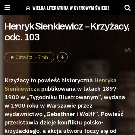
Henryk Sienkiewicz – Krzyżacy,
odc. 103
A
A
Odtwórz
7 min
Krzyżacy to powieść historyczna
Henryka
Sienkiewicza
publikowana w latach 1897-
1900 w „Tygodniku Illustrowanym”, wydana
w 1900 roku w Warszawie przez
wydawnictwo „Gebethner i Wolff”. Powieść
przedstawia dzieje konfliktu polsko-
krzyżackiego, a akcja utworu toczy się od