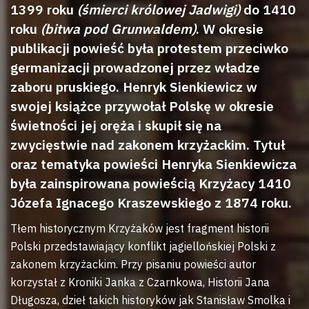
1399 roku
(śmierci królowej Jadwigi)
do 1410
roku
(bitwa pod Grunwaldem)
. W okresie
publikacji powieść była protestem przeciwko
germanizacji prowadzonej przez władze
zaboru pruskiego. Henryk Sienkiewicz w
swojej książce przywołał Polskę w okresie
świetności jej oręża i skupił się na
zwycięstwie nad zakonem krzyżackim. Tytuł
oraz tematyka powieści Henryka Sienkiewicza
była zainspirowana powieścią Krzyżacy 1410
Józefa Ignacego Kraszewskiego z 1874 roku.
Tłem historycznym Krzyżaków jest fragment historii
Polski przedstawiający konflikt jagiellońskiej Polski z
zakonem krzyżackim. Przy pisaniu powieści autor
korzystał z Kroniki Janka z Czarnkowa, Historii Jana
Długosza, dzieł takich historyków jak Stanisław Smolka i