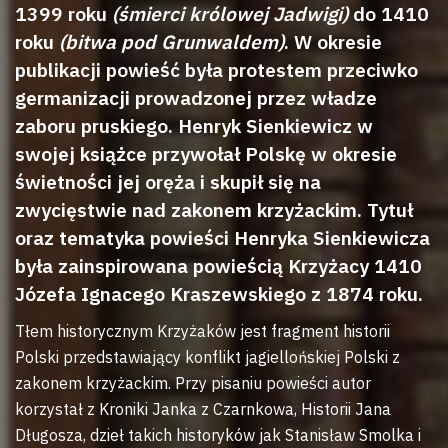
1399 roku
(śmierci królowej Jadwigi)
do 1410
roku
(bitwa pod Grunwaldem)
. W okresie
publikacji powieść była protestem przeciwko
germanizacji prowadzonej przez władze
zaboru pruskiego. Henryk Sienkiewicz w
swojej książce przywołał Polskę w okresie
świetności jej oręża i skupił się na
zwycięstwie nad zakonem krzyżackim. Tytuł
oraz tematyka powieści Henryka Sienkiewicza
była zainspirowana powieścią Krzyżacy 1410
Józefa Ignacego Kraszewskiego z 1874 roku.
Tłem historycznym Krzyżaków jest fragment historii
Polski przedstawiający konflikt jagiellońskiej Polski z
zakonem krzyżackim. Przy pisaniu powieści autor
korzystał z Kroniki Janka z Czarnkowa, Historii Jana
Długosza, dzieł takich historyków jak Stanisław Smolka i