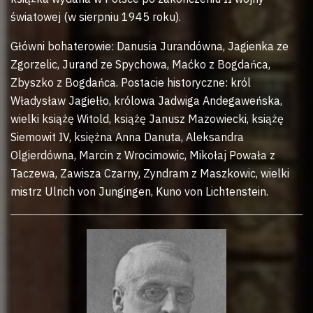
światowej (w sierpniu 1945 roku).
Główni bohaterowie: Danusia Jurandówna, Jagienka ze
Zgorzelic, Jurand ze Spychowa, Maćko z Bogdańca,
Zbyszko z Bogdańca. Postacie historyczne: król
Władysław Jagiełło, królowa Jadwiga Andegaweńska,
wielki książę Witold, książę Janusz Mazowiecki, książę
Siemowit IV, księżna Anna Danuta, Aleksandra
Olgierdówna, Marcin z Wrocimowic, Mikołaj Powała z
Taczewa, Zawisza Czarny, Zyndram z Maszkowic, wielki
mistrz Ulrich von Jungingen, Kuno von Lichtenstein.