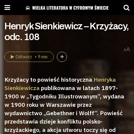
Henryk Sienkiewicz – Krzyżacy,
odc. 108
A
A
Odtwórz
9 min
Krzyżacy to powieść historyczna
Henryka
Sienkiewicza
publikowana w latach 1897-
1900 w „Tygodniku Illustrowanym”, wydana
w 1900 roku w Warszawie przez
wydawnictwo „Gebethner i Wolff”. Powieść
przedstawia dzieje konfliktu polsko-
krzyżackiego, a akcja utworu toczy się od