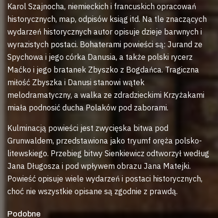
Karol Szajnocha, niemieckich i francuskich opracowań
historycznych, map, odpisów ksiąg itd. Na tle znaczących
wydarzeń historycznych autor opisuje dzieje barwnych i
wyrazistych postaci. Bohaterami powieści są: Jurand ze
Spychowa i jego córka Danusia, a także polski rycerz
Maćko i jego bratanek Zbyszko z Bogdańca. Tragiczna
miłość Zbyszka i Danusi stanowi wątek
melodramatyczny, a walka ze zdradzieckimi Krzyżakami
miała podnosić ducha Polaków pod zaborami.
Kulminacją powieści jest zwycięska bitwa pod
Grunwaldem, przedstawiona jako tryumf oręża polsko-
litewskiego. Przebieg bitwy Sienkiewicz odtworzył według
Jana Długosza i pod wpływem obrazu Jana Matejki.
Powieść opisuje wiele wydarzeń i postaci historycznych,
choć nie wszystkie opisane są zgodnie z prawdą.
Podobne