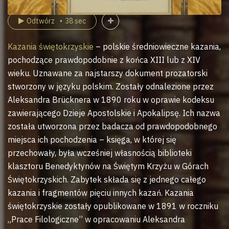
Odtwórz
38 sec
Kazania świętokrzyskie
– polskie średniowieczne kazania,
pochodzące prawdopodobnie z końca XIII lub z XIV
wieku. Uznawane za najstarszy dokument prozatorski
stworzony w języku polskim. Zostały odnalezione przez
Aleksandra Brücknera w 1890 roku w oprawie kodeksu
zawierającego Dzieje Apostolskie i Apokalipsę. Ich nazwa
została utworzona przez badacza od prawdopodobnego
miejsca ich pochodzenia – księga, w której się
przechowały, była wcześniej własnością biblioteki
klasztoru Benedyktynów na Świętym Krzyżu w Górach
Świętokrzyskich. Zabytek składa się z jednego całego
kazania i fragmentów pięciu innych kazań. Kazania
świętokrzyskie zostały opublikowane w 1891 w roczniku
„Prace Filologiczne” w opracowaniu Aleksandra