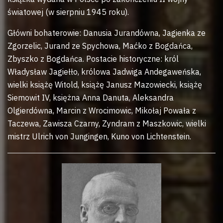
światowej (w sierpniu 1945 roku).
Główni bohaterowie: Danusia Jurandówna, Jagienka ze
Zgorzelic, Jurand ze Spychowa, Maćko z Bogdańca,
Zbyszko z Bogdańca. Postacie historyczne: król
Władysław Jagiełło, królowa Jadwiga Andegaweńska,
wielki książę Witold, książę Janusz Mazowiecki, książę
Siemowit IV, księżna Anna Danuta, Aleksandra
Olgierdówna, Marcin z Wrocimowic, Mikołaj Powała z
Taczewa, Zawisza Czarny, Zyndram z Maszkowic, wielki
mistrz Ulrich von Jungingen, Kuno von Lichtenstein.