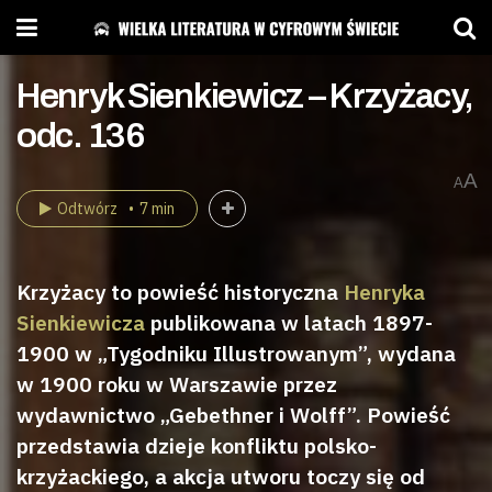
Henryk Sienkiewicz – Krzyżacy,
odc. 136
A
A
Odtwórz
7 min
Krzyżacy to powieść historyczna
Henryka
Sienkiewicza
publikowana w latach 1897-
1900 w „Tygodniku Illustrowanym”, wydana
w 1900 roku w Warszawie przez
wydawnictwo „Gebethner i Wolff”. Powieść
przedstawia dzieje konfliktu polsko-
krzyżackiego, a akcja utworu toczy się od