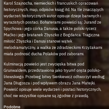
Karol Szajnocha, niemieckich i francuskich opracowań
historycznych, map, odpisów ksiąg itd. Na tle znaczących
wydarzeń historycznych autor opisuje dzieje barwnych i
wyrazistych postaci. Bohaterami powieści są: Jurand ze
Spychowa i jego córka Danusia, a także polski rycerz
Maćko i jego bratanek Zbyszko z Bogdańca. Tragiczna
miłość Zbyszka i Danusi stanowi wątek
melodramatyczny, a walka ze zdradzieckimi Krzyżakami
miała podnosić ducha Polaków pod zaborami.
Kulminacją powieści jest zwycięska bitwa pod
Grunwaldem, przedstawiona jako tryumf oręża polsko-
litewskiego. Przebieg bitwy Sienkiewicz odtworzył według
Jana Długosza i pod wpływem obrazu Jana Matejki.
Powieść opisuje wiele wydarzeń i postaci historycznych,
choć nie wszystkie opisane są zgodnie z prawdą.
Podobne