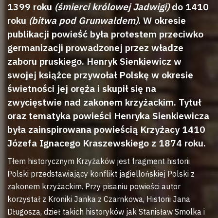
1399 roku
(śmierci królowej Jadwigi)
do 1410
roku
(bitwa pod Grunwaldem)
. W okresie
publikacji powieść była protestem przeciwko
germanizacji prowadzonej przez władze
zaboru pruskiego. Henryk Sienkiewicz w
swojej książce przywołał Polskę w okresie
świetności jej oręża i skupił się na
zwycięstwie nad zakonem krzyżackim. Tytuł
oraz tematyka powieści Henryka Sienkiewicza
była zainspirowana powieścią Krzyżacy 1410
Józefa Ignacego Kraszewskiego z 1874 roku.
Tłem historycznym Krzyżaków jest fragment historii
Polski przedstawiający konflikt jagiellońskiej Polski z
zakonem krzyżackim. Przy pisaniu powieści autor
korzystał z Kroniki Janka z Czarnkowa, Historii Jana
Długosza, dzieł takich historyków jak Stanisław Smolka i