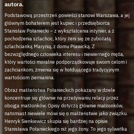
autora.
Podstawową przestrzeń powieści stanowi Warszawa, a jej
głównym bohaterem jest kupiec i przedsiębiorca
Stanisław Połaniecki – z wykształcenia inżynier, a z
pochodzenia szlachcic, który żeni się ze zubożałą
szlachcianką Marynią, z domu Pławicką. Z
bezwzględnego człowieka interesu i niewiernego męża,
który wartości moralne podporządkowuje swoim celom i
zachciankom, zmienia się w hołdującego tradycyjnym
wartościom ziemianina.
Obraz małżeństwa Połanieckich pokazany w dziele
koncentruje się głównie na przeżywaniu relacji przez
obojga małżonków. Opisy dotyczą głównie małżonków,
natomiast niewiele mówi się o małżeństwie jako związku.
Henryk Sienkiewicz skupia się bardziej na opisie
Stanisława Połanieckiego niż jego żony. To jego sylwetka