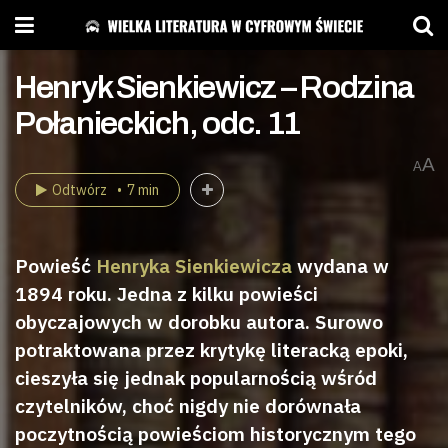
Henryk Sienkiewicz – Rodzina
Połanieckich, odc. 11
A
A
Odtwórz
7 min
Powieść
Henryka Sienkiewicza
wydana w
1894 roku. Jedna z kilku powieści
obyczajowych w dorobku autora. Surowo
potraktowana przez krytykę literacką epoki,
cieszyła się jednak popularnością wśród
czytelników, choć nigdy nie dorównała
poczytnością powieściom historycznym tego