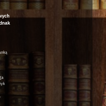
wych
ednak
ianką
.
ga
ryk
j
.