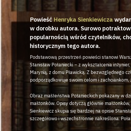
Powieść
Henryka Sienkiewicza
wydana
w dorobku autora. Surowo potraktowan
popularnością wśród czytelników, ch
historycznym tego autora.
Podstawową przestrzeń powieści stanowi Warsza
Stanisław Połaniecki – z wykształcenia inżynier,
Marynią, z domu Pławicką. Z bezwzględnego czł
podporządkowuje swoim celom i zachciankom, z
Obraz małżeństwa Połanieckich pokazany w dzie
małżonków. Opisy dotyczą głównie małżonków, n
Sienkiewicz skupia się bardziej na opisie Stanis
szczegółowo i wszechstronnie nakreślona. Połan