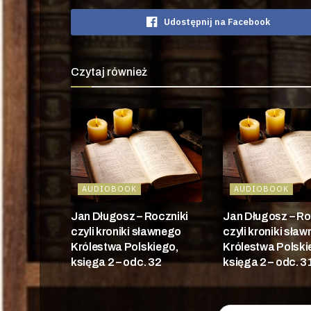
Udostępnij na Facebook
Czytaj również
AUDIOBOOK
AUDIOBOOK
Jan Długosz – Roczniki
Jan Długosz – Ro
czyli kroniki sławnego
czyli kroniki sła
Królestwa Polskiego,
Królestwa Polski
księga 2 – odc. 32
księga 2 – odc. 3