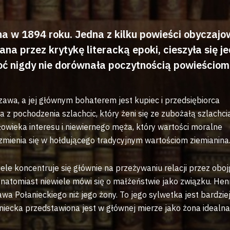
 w 1894 roku. Jedna z kilku powieści obyczajo
a przez krytykę literacką epoki, cieszyła się j
oć nigdy nie dorównała poczytnością powieściom
wa, a jej głównym bohaterem jest kupiec i przedsiębiorca
 a z pochodzenia szlachcic, który żeni się ze zubożałą szlachc
owieka interesu i niewiernego męża, który wartości moralne
mienia się w hołdującego tradycyjnym wartościom ziemianina
le koncentruje się głównie na przeżywaniu relacji przez oboj
atomiast niewiele mówi się o małżeństwie jako związku. Hen
ława Połanieckiego niż jego żony. To jego sylwetka jest bardzie
iecka przedstawiona jest w głównej mierze jako żona idealna