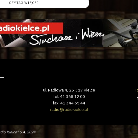
CZYTAJ WIĘCEJ
ul. Radiowa 4, 25-317 Kielce
R
tel. 41 368 12 00
fax. 41 344 65 44
radio@radiokielce.pl
dio Kielce" S.A. 2024