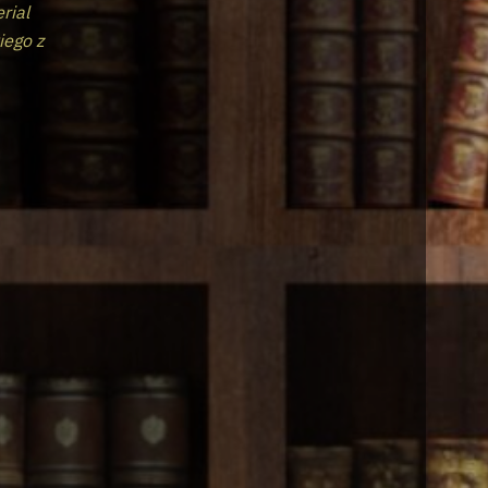
erial
iego z