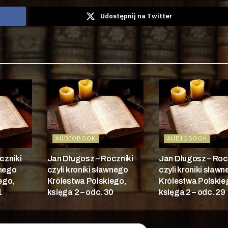
Udostępnij na Twitter
AUDIOBOOK
AUDIOBOOK
czniki
Jan Długosz – Roczniki
Jan Długosz – Roc
wnego
czyli kroniki sławnego
czyli kroniki sław
ego,
Królestwa Polskiego,
Królestwa Polskie
1
księga 2 – odc. 30
księga 2 – odc. 29