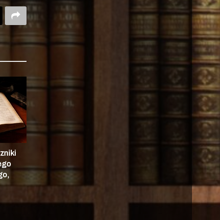
zniki
nego
go,