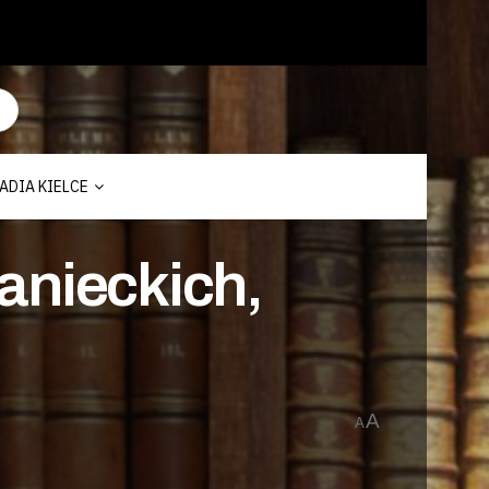
ADIA KIELCE
anieckich,
A
A