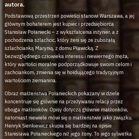
autora.
Podstawową przestrzeń powieści stanowi Warszawa, a jej
głównym bohaterem jest kupiec i przedsiębiorca
Stanisław Połaniecki – z wykształcenia inżynier, a z
pochodzenia szlachcic, który żeni się ze zubożałą
szlachcianką Marynią, z domu Pławicką. Z
bezwzględnego człowieka interesu i niewiernego męża,
który wartości moralne podporządkowuje swoim celom i
zachciankom, zmienia się w hołdującego tradycyjnym
wartościom ziemianina.
Obraz małżeństwa Połanieckich pokazany w dziele
koncentruje się głównie na przeżywaniu relacji przez
obojga małżonków. Opisy dotyczą głównie małżonków,
natomiast niewiele mówi się o małżeństwie jako związku.
Henryk Sienkiewicz skupia się bardziej na opisie
Stanisława Połanieckiego niż jego żony. To jego sylwetka