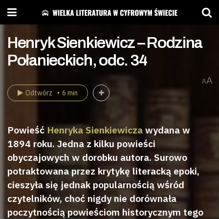
Henryk Sienkiewicz – Rodzina
Połanieckich, odc. 34
A
A
Odtwórz
6 min
Powieść
Henryka Sienkiewicza
wydana w
1894 roku. Jedna z kilku powieści
obyczajowych w dorobku autora. Surowo
potraktowana przez krytykę literacką epoki,
cieszyła się jednak popularnością wśród
czytelników, choć nigdy nie dorównała
poczytnością powieściom historycznym tego