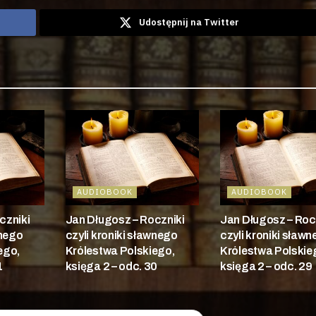
Udostępnij na Twitter
AUDIOBOOK
AUDIOBOOK
czniki
Jan Długosz – Roczniki
Jan Długosz – Roc
wnego
czyli kroniki sławnego
czyli kroniki sław
ego,
Królestwa Polskiego,
Królestwa Polskie
1
księga 2 – odc. 30
księga 2 – odc. 29