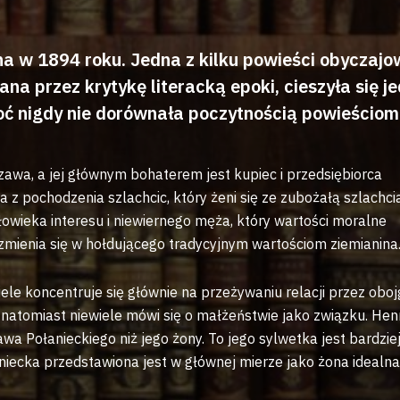
 w 1894 roku. Jedna z kilku powieści obyczajo
a przez krytykę literacką epoki, cieszyła się j
oć nigdy nie dorównała poczytnością powieściom
wa, a jej głównym bohaterem jest kupiec i przedsiębiorca
 a z pochodzenia szlachcic, który żeni się ze zubożałą szlachc
owieka interesu i niewiernego męża, który wartości moralne
mienia się w hołdującego tradycyjnym wartościom ziemianina
le koncentruje się głównie na przeżywaniu relacji przez oboj
atomiast niewiele mówi się o małżeństwie jako związku. Hen
ława Połanieckiego niż jego żony. To jego sylwetka jest bardzie
iecka przedstawiona jest w głównej mierze jako żona idealna