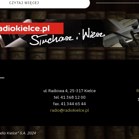
CZYTAJ WIĘCEJ
ul. Radiowa 4, 25-317 Kielce
R
tel. 41 368 12 00
fax. 41 344 65 44
radio@radiokielce.pl
dio Kielce" S.A. 2024