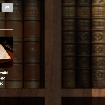
zniki
nego
go,