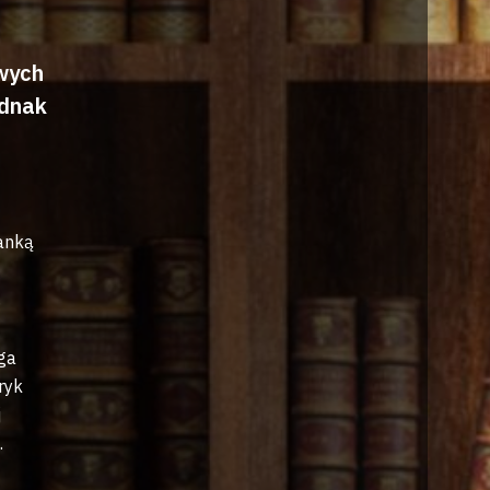
wych
ednak
ianką
.
ga
ryk
j
.