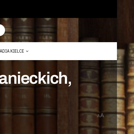
ADIA KIELCE
anieckich,
A
A