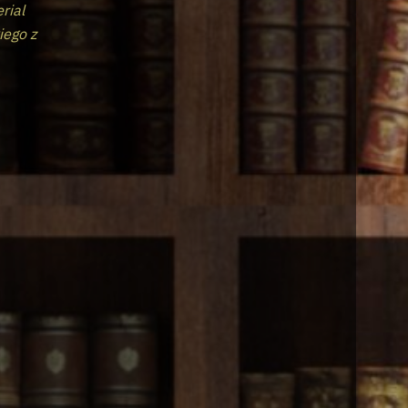
erial
iego z