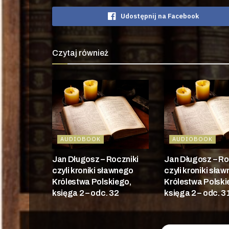
Udostępnij na Facebook
Czytaj również
AUDIOBOOK
AUDIOBOOK
Jan Długosz – Roczniki
Jan Długosz – Ro
czyli kroniki sławnego
czyli kroniki sła
Królestwa Polskiego,
Królestwa Polski
księga 2 – odc. 32
księga 2 – odc. 3