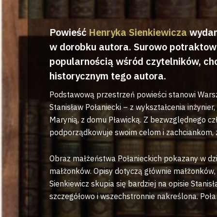
Powieść
Henryka Sienkiewicza
wydana
w dorobku autora. Surowo potraktowan
popularnością wśród czytelników, ch
historycznym tego autora.
Podstawową przestrzeń powieści stanowi Warsza
Stanisław Połaniecki – z wykształcenia inżynier,
Marynią, z domu Pławicką. Z bezwzględnego czł
podporządkowuje swoim celom i zachciankom, z
Obraz małżeństwa Połanieckich pokazany w dzie
małżonków. Opisy dotyczą głównie małżonków, n
Sienkiewicz skupia się bardziej na opisie Stanis
szczegółowo i wszechstronnie nakreślona. Połan