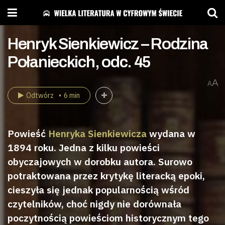
Henryk Sienkiewicz – Rodzina
Połanieckich, odc. 45
A
A
Odtwórz
6 min
Powieść
Henryka Sienkiewicza
wydana w
1894 roku. Jedna z kilku powieści
obyczajowych w dorobku autora. Surowo
potraktowana przez krytykę literacką epoki,
cieszyła się jednak popularnością wśród
czytelników, choć nigdy nie dorównała
poczytnością powieściom historycznym tego