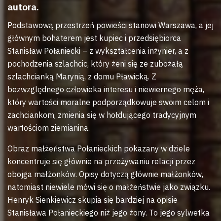
autora.
Podstawową przestrzeń powieści stanowi Warszawa, a jej
głównym bohaterem jest kupiec i przedsiębiorca
Stanisław Połaniecki – z wykształcenia inżynier, a z
pochodzenia szlachcic, który żeni się ze zubożałą
szlachcianką Marynią, z domu Pławicką. Z
bezwzględnego człowieka interesu i niewiernego męża,
który wartości moralne podporządkowuje swoim celom i
zachciankom, zmienia się w hołdującego tradycyjnym
wartościom ziemianina.
Obraz małżeństwa Połanieckich pokazany w dziele
koncentruje się głównie na przeżywaniu relacji przez
obojga małżonków. Opisy dotyczą głównie małżonków,
natomiast niewiele mówi się o małżeństwie jako związku.
Henryk Sienkiewicz skupia się bardziej na opisie
Stanisława Połanieckiego niż jego żony. To jego sylwetka