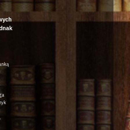
wych
ednak
ianką
.
ga
ryk
j
.