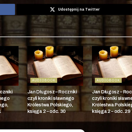
Udostępnij na Twitter
AUDIOBOOK
AUDIOBOOK
czniki
Jan Długosz – Roczniki
Jan Długosz – Roc
wnego
czyli kroniki sławnego
czyli kroniki sław
ego,
Królestwa Polskiego,
Królestwa Polskie
1
księga 2 – odc. 30
księga 2 – odc. 29