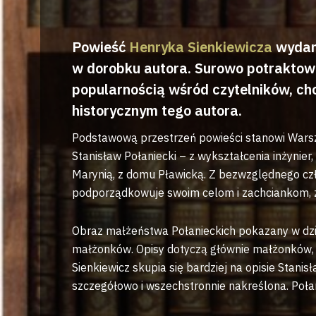
Powieść
Henryka Sienkiewicza
wydana
w dorobku autora. Surowo potraktowan
popularnością wśród czytelników, ch
historycznym tego autora.
Podstawową przestrzeń powieści stanowi Warsza
Stanisław Połaniecki – z wykształcenia inżynier,
Marynią, z domu Pławicką. Z bezwzględnego czł
podporządkowuje swoim celom i zachciankom, z
Obraz małżeństwa Połanieckich pokazany w dzie
małżonków. Opisy dotyczą głównie małżonków, n
Sienkiewicz skupia się bardziej na opisie Stanis
szczegółowo i wszechstronnie nakreślona. Połan