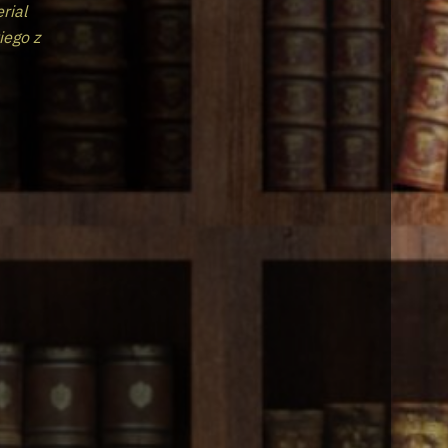
erial
iego z