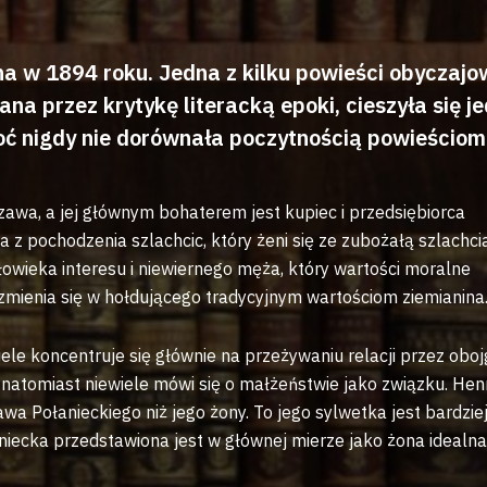
 w 1894 roku. Jedna z kilku powieści obyczajo
a przez krytykę literacką epoki, cieszyła się j
oć nigdy nie dorównała poczytnością powieściom
wa, a jej głównym bohaterem jest kupiec i przedsiębiorca
 a z pochodzenia szlachcic, który żeni się ze zubożałą szlachc
owieka interesu i niewiernego męża, który wartości moralne
mienia się w hołdującego tradycyjnym wartościom ziemianina
le koncentruje się głównie na przeżywaniu relacji przez oboj
atomiast niewiele mówi się o małżeństwie jako związku. Hen
ława Połanieckiego niż jego żony. To jego sylwetka jest bardzie
iecka przedstawiona jest w głównej mierze jako żona idealna