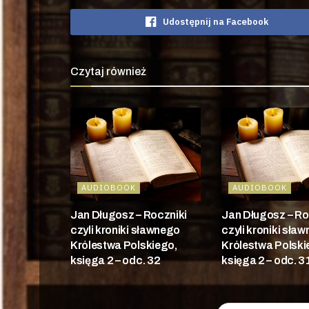
Udostępnij na Facebook
Czytaj również
AUDIOBOOK
AUDIOBOOK
Jan Długosz – Roczniki
Jan Długosz – Ro
czyli kroniki sławnego
czyli kroniki sła
Królestwa Polskiego,
Królestwa Polski
księga 2 – odc. 32
księga 2 – odc. 3