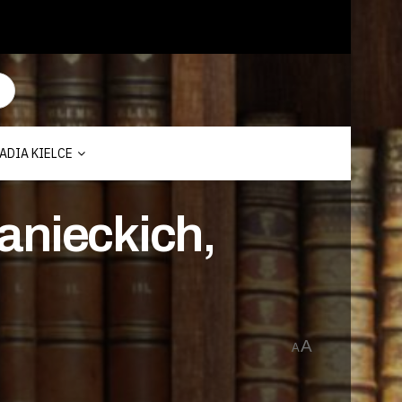
ADIA KIELCE
anieckich,
A
A