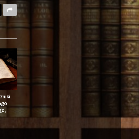
zniki
nego
go,