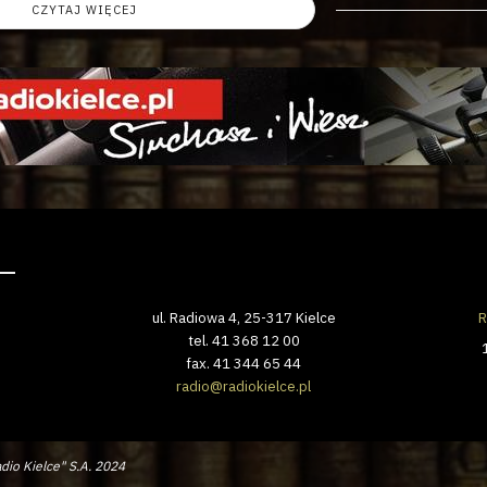
CZYTAJ WIĘCEJ
ul. Radiowa 4, 25-317 Kielce
R
tel. 41 368 12 00
fax. 41 344 65 44
radio@radiokielce.pl
dio Kielce" S.A. 2024