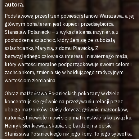
autora.
Podstawową przestrzeń powieści stanowi Warszawa, a jej
głównym bohaterem jest kupiec i przedsiębiorca
Stanisław Połaniecki – z wykształcenia inżynier, a z
pochodzenia szlachcic, który żeni się ze zubożałą
szlachcianką Marynią, z domu Pławicką. Z
bezwzględnego człowieka interesu i niewiernego męża,
który wartości moralne podporządkowuje swoim celom i
zachciankom, zmienia się w hołdującego tradycyjnym
wartościom ziemianina.
Obraz małżeństwa Połanieckich pokazany w dziele
koncentruje się głównie na przeżywaniu relacji przez
obojga małżonków. Opisy dotyczą głównie małżonków,
natomiast niewiele mówi się o małżeństwie jako związku.
Henryk Sienkiewicz skupia się bardziej na opisie
Stanisława Połanieckiego niż jego żony. To jego sylwetka