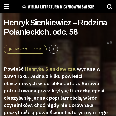
Henryk Sienkiewicz – Rodzina
Połanieckich, odc. 58
A
A
Odtwórz
7 min
Powieść
Henryka Sienkiewicza
wydana w
1894 roku. Jedna z kilku powieści
obyczajowych w dorobku autora. Surowo
potraktowana przez krytykę literacką epoki,
cieszyła się jednak popularnością wśród
czytelników, choć nigdy nie dorównała
poczytnością powieściom historycznym tego