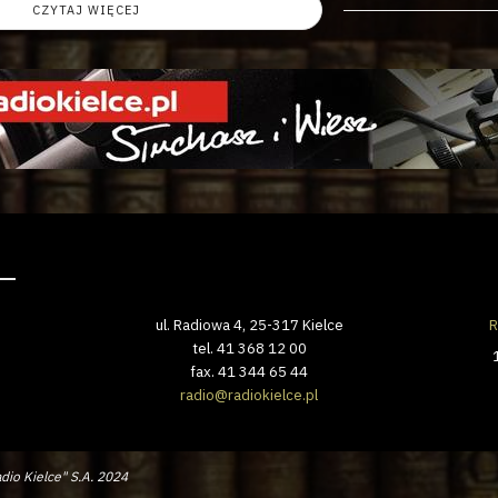
CZYTAJ WIĘCEJ
ul. Radiowa 4, 25-317 Kielce
R
tel. 41 368 12 00
fax. 41 344 65 44
radio@radiokielce.pl
dio Kielce" S.A. 2024