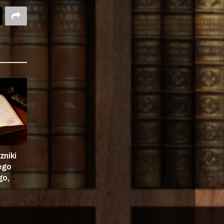
zniki
nego
go,