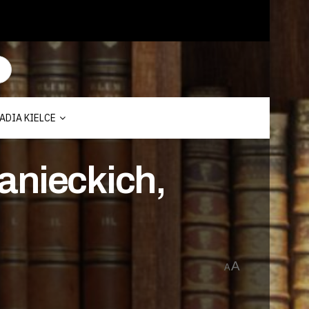
ADIA KIELCE
anieckich,
A
A