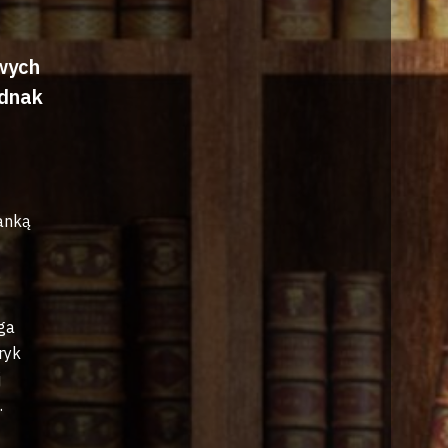
wych
ednak
ianką
.
ga
ryk
j
.