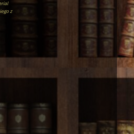
erial
iego z