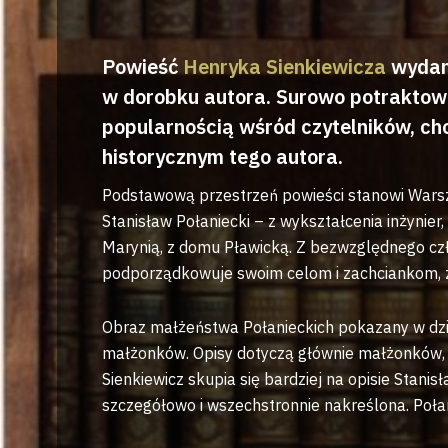
Powieść
Henryka Sienkiewicza
wydana
w dorobku autora. Surowo potraktowan
popularnością wśród czytelników, ch
historycznym tego autora.
Podstawową przestrzeń powieści stanowi Warsza
Stanisław Połaniecki – z wykształcenia inżynier,
Marynią, z domu Pławicką. Z bezwzględnego czł
podporządkowuje swoim celom i zachciankom, z
Obraz małżeństwa Połanieckich pokazany w dzie
małżonków. Opisy dotyczą głównie małżonków, n
Sienkiewicz skupia się bardziej na opisie Stanis
szczegółowo i wszechstronnie nakreślona. Połan