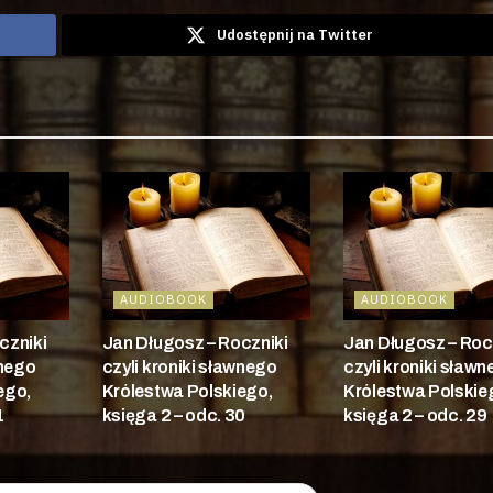
Udostępnij na Twitter
AUDIOBOOK
AUDIOBOOK
czniki
Jan Długosz – Roczniki
Jan Długosz – Roc
wnego
czyli kroniki sławnego
czyli kroniki sław
ego,
Królestwa Polskiego,
Królestwa Polskie
1
księga 2 – odc. 30
księga 2 – odc. 29