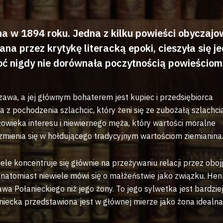
 w 1894 roku. Jedna z kilku powieści obyczajo
a przez krytykę literacką epoki, cieszyła się j
oć nigdy nie dorównała poczytnością powieściom
wa, a jej głównym bohaterem jest kupiec i przedsiębiorca
 a z pochodzenia szlachcic, który żeni się ze zubożałą szlachc
owieka interesu i niewiernego męża, który wartości moralne
mienia się w hołdującego tradycyjnym wartościom ziemianina
le koncentruje się głównie na przeżywaniu relacji przez oboj
atomiast niewiele mówi się o małżeństwie jako związku. Hen
ława Połanieckiego niż jego żony. To jego sylwetka jest bardzie
iecka przedstawiona jest w głównej mierze jako żona idealna