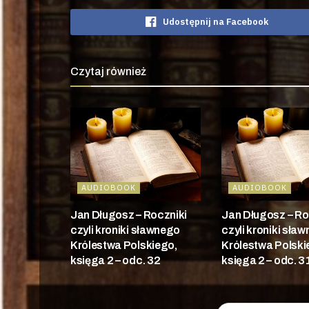
Udostępnij na Facebook
Czytaj również
AUDIOBOOK
AUDIOBOOK
Jan Długosz – Roczniki
Jan Długosz – Ro
czyli kroniki sławnego
czyli kroniki sła
Królestwa Polskiego,
Królestwa Polski
księga 2 – odc. 32
księga 2 – odc. 3