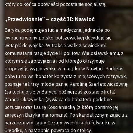
który do końca opowieści pozostanie socjalistą.
„Przedwiośnie” – część II: Nawłoć
Baryka podejmuje studia medyczne, jednakże po
wybuchu wojny polsko-bolszewickiej decyduje się
wstąpić do wojska. W trakcie walk z sowieckimi
komunistami ratuje życie Hipolitowi Wielosławskiemu, z
którym się zaprzyjaźnia i od którego otrzymuje
propozycję wypoczynku w majątku w Nawłoci. Podczas
pobytu na wsi bohater korzysta z miejscowych rozrywek,
poznaje też trzy młode panie: Karolinę Szarłatowiczównę
(zakochuje się w Baryce, później zaś zostaje otruta),
Wandę Okszyńską (żywiącą do bohatera podobne
uczucie) oraz Laurę Kościeniecką (z którą pomimo jej
zaręczyn Baryka ma romans). Po skandalicznym zajściu z
narzeczonym Laury Cezary wyjeżdża do folwarku w
Chłodku, a następnie powraca do stolicy.