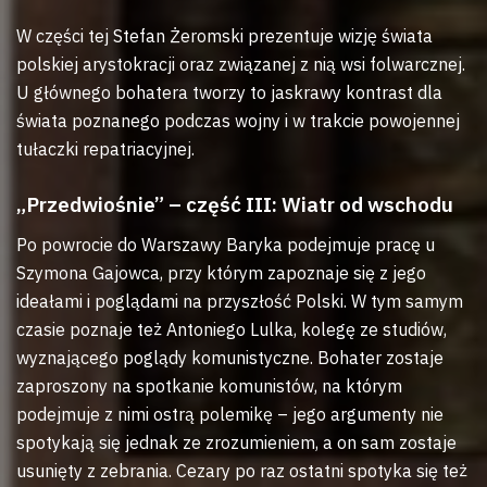
W części tej Stefan Żeromski prezentuje wizję świata
polskiej arystokracji oraz związanej z nią wsi folwarcznej.
U głównego bohatera tworzy to jaskrawy kontrast dla
świata poznanego podczas wojny i w trakcie powojennej
tułaczki repatriacyjnej.
„Przedwiośnie” – część III: Wiatr od wschodu
Po powrocie do Warszawy Baryka podejmuje pracę u
Szymona Gajowca, przy którym zapoznaje się z jego
ideałami i poglądami na przyszłość Polski. W tym samym
czasie poznaje też Antoniego Lulka, kolegę ze studiów,
wyznającego poglądy komunistyczne. Bohater zostaje
zaproszony na spotkanie komunistów, na którym
podejmuje z nimi ostrą polemikę – jego argumenty nie
spotykają się jednak ze zrozumieniem, a on sam zostaje
usunięty z zebrania. Cezary po raz ostatni spotyka się też