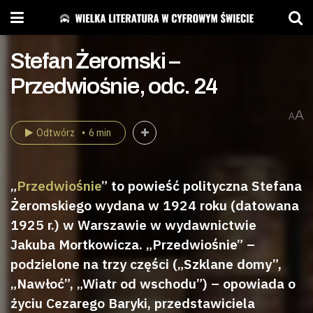
Stefan Żeromski –
Przedwiośnie, odc. 24
A
A
Odtwórz
6 min
„
Przedwiośnie
” to powieść polityczna Stefana
Żeromskiego wydana w 1924 roku (datowana
1925 r.) w Warszawie w wydawnictwie
Jakuba Mortkowicza. „Przedwiośnie” –
podzielone na trzy części („Szklane domy”,
„Nawłoć”, „Wiatr od wschodu”) – opowiada o
życiu Cezarego Baryki, przedstawiciela