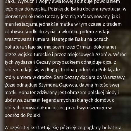
Baku. Wybuch I wojny światowej skutkuje powołaniem
jego ojca do wojska. Później do Baku dociera rewolucja; w
pierwszym okresie Cezary jest nią zafascynowany, jak i
manifestacjami, jednakże matka w tym czasie z trudem
zdobywa środki do życia, a wkrótce potem zostaje
aresztowana i umiera. Następnie Baku na oczach
bohatera staje się miejscem rzezi Ormian, dokonanej
przez wojsko tureckie i przez miejscowych Azerów. Wśród
tych wydarzeń Cezary przypadkiem odnajduje ojca, z
którym udaje się w długą i trudną podróż do Polski, ale
który umiera w drodze. Sam Cezary dociera do Warszawy,
gdzie odnajduje Szymona Gajowca, dawną miłość swej
matki. Bohater zdziwiony jest obrazem polskiej biedy i
ubóstwa zamiast legendarnych szklanych domów, o
których opowiadał mu ojciec przed wyruszeniem w
podróż do Polski.
W części tej kształtują się późniejsze poglądy bohatera,