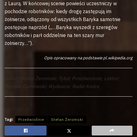
z Laurą. W końcowej scenie powieści uczestniczy w
pochodzie robotników: kiedy drogę zastępują im
żołnierze, odłączony od wszystkich Baryka samotnie
postępuje naprzód („…Baryka wyszedł z szeregów
robotników i parł oddzielnie na ten szary mur
żołnierzy…”).
Opis opracowany na podstawie pl.wikipedia.org
Autor: Stefan Żeromski; Tytuł: Przedwiośnie; Lektor:
Bohdan Gumowski; Wydawca: Radio Kielce
Tagi:
Przedwiośnie
Stefan Żeromski