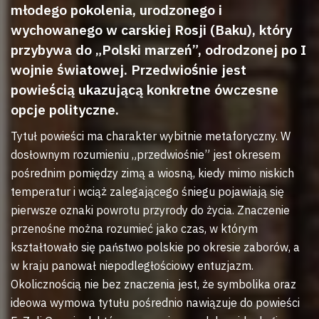
młodego pokolenia, urodzonego i
wychowanego w carskiej Rosji (Baku), który
przybywa do „Polski marzeń”, odrodzonej po I
wojnie światowej. Przedwiośnie jest
powieścią ukazującą konkretne ówczesne
opcje polityczne.
Tytuł powieści ma charakter wybitnie metaforyczny. W
dosłownym rozumieniu „przedwiośnie” jest okresem
pośrednim pomiędzy zimą a wiosną, kiedy mimo niskich
temperatur i wciąż zalegającego śniegu pojawiają się
pierwsze oznaki powrotu przyrody do życia. Znaczenie
przenośne można rozumieć jako czas, w którym
kształtowało się państwo polskie po okresie zaborów, a
w kraju panował niepodległościowy entuzjazm.
Okolicznością nie bez znaczenia jest, że symbolika oraz
ideowa wymowa tytułu pośrednio nawiązuje do powieści