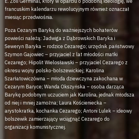
E. Zoli Germinal, który w oparciu o podobną ideologię, we
francuskim kalendarzu rewolucyjnym również oznaczał
miesiąc przedwiośnia.
Poza Cezarym Baryką do ważniejszych bohaterów
powieści należą: Jadwiga z Dąbrowskich Baryka i
Seweryn Baryka – rodzice Cezarego; urzędnik państwowy
Szymon Gajowiec – przyjaciel z lat młodości matki
Cezarego; Hipolit Wielosławski – przyjaciel Cezarego z
okresu wojny polsko-bolszewickiej; Karolina
Szarłatowiczówna – młoda dziewczyna zakochana w
Cezarym Baryce; Wanda Okszyńska – osoba darząca
Barykę podobnym uczuciem jak Karolina, jednak młodsza
od niej i mniej zamożna; Laura Kościeniecka –
arystokratka, kochanka Cezarego; Antoni Lulek – ideowy
bolszewik zamierzający wciągnąć Cezarego do
organizacji komunistycznej.