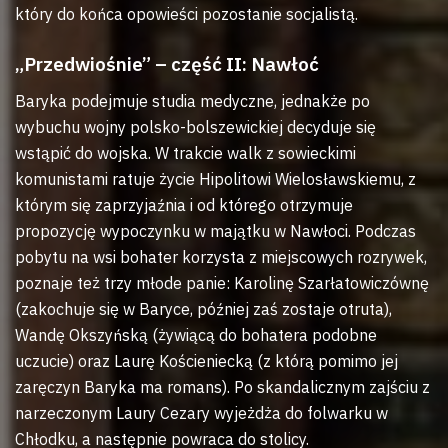
który do końca opowieści pozostanie socjalistą.
„Przedwiośnie” – część II: Nawłoć
Baryka podejmuje studia medyczne, jednakże po
wybuchu wojny polsko-bolszewickiej decyduje się
wstąpić do wojska. W trakcie walk z sowieckimi
komunistami ratuje życie Hipolitowi Wielosławskiemu, z
którym się zaprzyjaźnia i od którego otrzymuje
propozycję wypoczynku w majątku w Nawłoci. Podczas
pobytu na wsi bohater korzysta z miejscowych rozrywek,
poznaje też trzy młode panie: Karolinę Szarłatowiczównę
(zakochuje się w Baryce, później zaś zostaje otruta),
Wandę Okszyńską (żywiącą do bohatera podobne
uczucie) oraz Laurę Kościeniecką (z którą pomimo jej
zaręczyn Baryka ma romans). Po skandalicznym zajściu z
narzeczonym Laury Cezary wyjeżdża do folwarku w
Chłodku, a następnie powraca do stolicy.