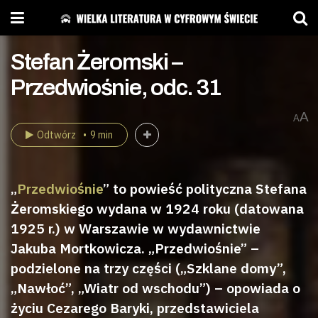
Stefan Żeromski –
Przedwiośnie, odc. 31
A
A
Odtwórz
9 min
„
Przedwiośnie
” to powieść polityczna Stefana
Żeromskiego wydana w 1924 roku (datowana
1925 r.) w Warszawie w wydawnictwie
Jakuba Mortkowicza. „Przedwiośnie” –
podzielone na trzy części („Szklane domy”,
„Nawłoć”, „Wiatr od wschodu”) – opowiada o
życiu Cezarego Baryki, przedstawiciela