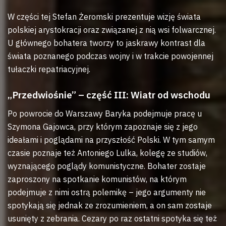
W części tej Stefan Żeromski prezentuje wizję świata
polskiej arystokracji oraz związanej z nią wsi folwarcznej.
U głównego bohatera tworzy to jaskrawy kontrast dla
świata poznanego podczas wojny i w trakcie powojennej
tułaczki repatriacyjnej.
„Przedwiośnie” – część III: Wiatr od wschodu
Po powrocie do Warszawy Baryka podejmuje pracę u
Szymona Gajowca, przy którym zapoznaje się z jego
ideałami i poglądami na przyszłość Polski. W tym samym
czasie poznaje też Antoniego Lulka, kolegę ze studiów,
wyznającego poglądy komunistyczne. Bohater zostaje
zaproszony na spotkanie komunistów, na którym
podejmuje z nimi ostrą polemikę – jego argumenty nie
spotykają się jednak ze zrozumieniem, a on sam zostaje
usunięty z zebrania. Cezary po raz ostatni spotyka się też