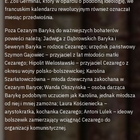
E. Zoli Germinal, który w oparciu o podobną ideologię, we
francuskim kalendarzu rewolucyjnym również oznaczał
miesiąc przedwiośnia.
Poza Cezarym Baryką do ważniejszych bohaterów
powieści należą: Jadwiga z Dąbrowskich Baryka i
Seweryn Baryka – rodzice Cezarego; urzędnik państwowy
Szymon Gajowiec – przyjaciel z lat młodości matki
Cezarego; Hipolit Wielosławski – przyjaciel Cezarego z
okresu wojny polsko-bolszewickiej; Karolina
Szarłatowiczówna – młoda dziewczyna zakochana w
Cezarym Baryce; Wanda Okszyńska – osoba darząca
Barykę podobnym uczuciem jak Karolina, jednak młodsza
od niej i mniej zamożna; Laura Kościeniecka –
arystokratka, kochanka Cezarego; Antoni Lulek – ideowy
bolszewik zamierzający wciągnąć Cezarego do
organizacji komunistycznej.