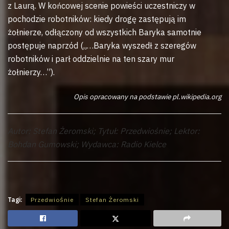
z Laurą. W końcowej scenie powieści uczestniczy w
pochodzie robotników: kiedy drogę zastępują im
żołnierze, odłączony od wszystkich Baryka samotnie
postępuje naprzód („…Baryka wyszedł z szeregów
robotników i parł oddzielnie na ten szary mur
żołnierzy…”).
Opis opracowany na podstawie pl.wikipedia.org
Autor: Stefan Żeromski; Tytuł: Przedwiośnie; Lektor:
Bohdan Gumowski; Wydawca: Radio Kielce
Tagi:
Przedwiośnie
Stefan Żeromski