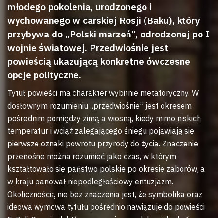
młodego pokolenia, urodzonego i
wychowanego w carskiej Rosji (Baku), który
przybywa do „Polski marzeń”, odrodzonej po I
wojnie światowej. Przedwiośnie jest
powieścią ukazującą konkretne ówczesne
opcje polityczne.
Tytuł powieści ma charakter wybitnie metaforyczny. W
dosłownym rozumieniu „przedwiośnie” jest okresem
pośrednim pomiędzy zimą a wiosną, kiedy mimo niskich
temperatur i wciąż zalegającego śniegu pojawiają się
pierwsze oznaki powrotu przyrody do życia. Znaczenie
przenośne można rozumieć jako czas, w którym
kształtowało się państwo polskie po okresie zaborów, a
w kraju panował niepodległościowy entuzjazm.
Okolicznością nie bez znaczenia jest, że symbolika oraz
ideowa wymowa tytułu pośrednio nawiązuje do powieści