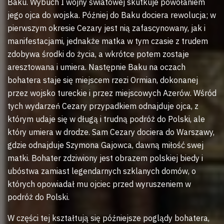
Baku. Wybuch I wojny światowej skutkuje powołaniem
jego ojca do wojska. Później do Baku dociera rewolucja; w
pierwszym okresie Cezary jest nią zafascynowany, jak i
manifestacjami, jednakże matka w tym czasie z trudem
zdobywa środki do życia, a wkrótce potem zostaje
aresztowana i umiera. Następnie Baku na oczach
bohatera staje się miejscem rzezi Ormian, dokonanej
przez wojsko tureckie i przez miejscowych Azerów. Wśród
tych wydarzeń Cezary przypadkiem odnajduje ojca, z
którym udaje się w długą i trudną podróż do Polski, ale
który umiera w drodze. Sam Cezary dociera do Warszawy,
gdzie odnajduje Szymona Gajowca, dawną miłość swej
matki. Bohater zdziwiony jest obrazem polskiej biedy i
ubóstwa zamiast legendarnych szklanych domów, o
których opowiadał mu ojciec przed wyruszeniem w
podróż do Polski.
W części tej kształtują się późniejsze poglądy bohatera,