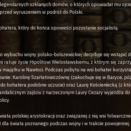
legendarnych szklanych domów, o których opowiadał mu ojci
przed wyruszeniem w podróż do Polski.
bohatera, który do końca opowieści pozostanie socjalistą.
o wybuchu wojny polsko-bolszewickiej decyduje się wstąpić 
 ratuje życie Hipolitowi Wielosławskiemu, z którym się zaprzy
 majątku w Nawłoci. Podczas pobytu na wsi bohater korzysta
anie: Karolinę Szarłatowiczównę (zakochuje się w Baryce, póź
 do bohatera podobne uczucie) oraz Laurę Kościeniecką (z któ
andalicznym zajściu z narzeczonym Laury Cezary wyjeżdża do
licy.
iata polskiej arystokracji oraz związanej z nią wsi folwarczne
 dla świata poznanego podczas wojny i w trakcie powojennej