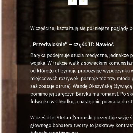
W części tej kształtują się późniejsze poglądy 
„Przedwiośnie” – część II: Nawłoć
Baryka podejmuje studia medyczne, jednakże p
wojska. W trakcie walk z sowieckimi komunistami
od którego otrzymuje propozycję wypoczynku w
miejscowych rozrywek, poznaje też trzy młode p
zaś zostaje otruta), Wandę Okszyńską (żywiącą
pomimo jej zaręczyn Baryka ma romans). Po sk
folwarku w Chłodku, a następnie powraca do sto
W części tej Stefan Żeromski prezentuje wizję św
głównego bohatera tworzy to jaskrawy kontrast
tułaczki repatriacyjnej.