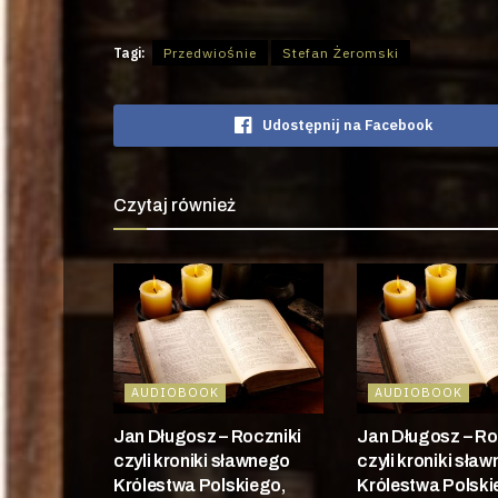
Tagi:
Przedwiośnie
Stefan Żeromski
Udostępnij na Facebook
Czytaj również
AUDIOBOOK
AUDIOBOOK
Jan Długosz – Roczniki
Jan Długosz – Ro
czyli kroniki sławnego
czyli kroniki sła
Królestwa Polskiego,
Królestwa Polski