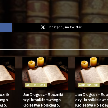
Udostępnij na Twitter
AUDIOBOOK
AUDIOBOOK
czniki
Jan Długosz – Roczniki
Jan Długosz – Roc
wnego
czyli kroniki sławnego
czyli kroniki sław
ego,
Królestwa Polskiego,
Królestwa Polskie