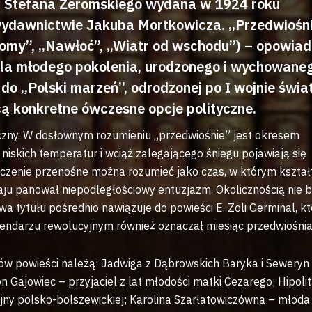
na Stefana Żeromskiego wydana w 1924 roku
ydawnictwie Jakuba Mortkowicza. „Przedwiośni
 domy”, „Nawłoć”, „Wiatr od wschodu”) – opowiad
ela młodego pokolenia, urodzonego i wychowane
 do „Polski marzeń”, odrodzonej po I wojnie świa
cą konkretne ówczesne opcje polityczne.
czny. W dosłownym rozumieniu „przedwiośnie” jest okresem
iskich temperatur i wciąż zalegającego śniegu pojawiają się
aczenie przenośne można rozumieć jako czas, w którym kszta
aju panował niepodległościowy entuzjazm. Okolicznością nie 
a tytułu pośrednio nawiązuje do powieści E. Zoli Germinal, kt
lendarzu rewolucyjnym również oznaczał miesiąc przedwiośnia
w powieści należą: Jadwiga z Dąbrowskich Baryka i Seweryn
Gajowiec – przyjaciel z lat młodości matki Cezarego; Hipolit
ojny polsko-bolszewickiej; Karolina Szarłatowiczówna – młoda