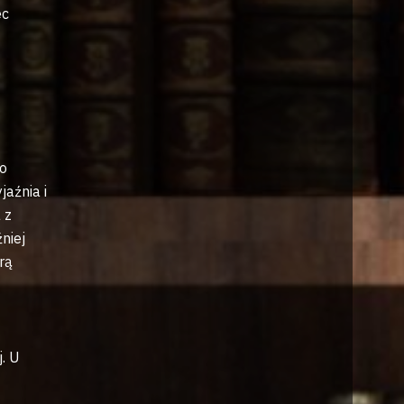
ec
do
jaźnia i
 z
niej
rą
j. U