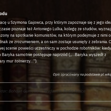
hodu
ę u Szymona Gajowca, przy którym zapoznaje się z jego idea
zasie poznaje też Antoniego Lulka, kolegę ze studiów, wyzna
zony na spotkanie komunistów, na którym podejmuje z nimi o
dnak ze zrozumieniem, a on sam zostaje usunięty z zebrania. 
owej scenie powieści uczestniczy w pochodzie robotników: kied
ch Baryka samotnie postępuje naprzód („…Baryka wyszedł z
ary mur żołnierzy…”).
Opis opracowany na podstawie pl.wiki
Lektor: Bohdan Gumowski; Wydawca: Radio Kielce