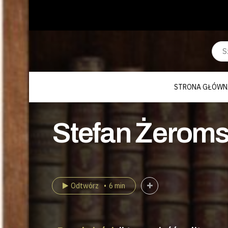
STRONA GŁÓWN
Stefan Żeromsk
Odtwórz
6 min