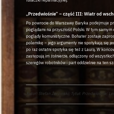
„Przedwiośnie” – część III: Wiatr od wsc
Po powrocie do Warszawy Baryka podejmuje prac
poglądami na przyszłość Polski. W tym samym c
poglądy komunistyczne. Bohater zostaje zapros
polemikę – jego argumenty nie spotykają się je
po raz ostatni spotyka się też z Laurą. W końc
zastępują im żołnierze, odłączony od wszystki
szeregów robotników i parł oddzielnie na ten sz
Autor: Stefan Żeromski; Tytuł: Przedwiośnie; 