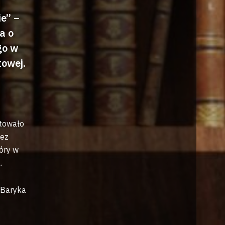
e” –
a o
go w
towej.
łtowało
bez
óry w
.
 Baryka