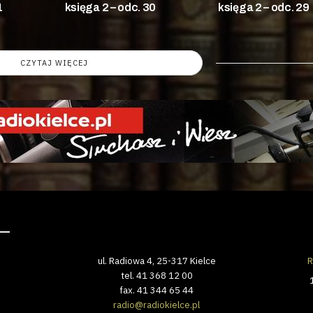
1
księga 2 – odc. 30
księga 2 – odc. 29
CZYTAJ WIĘCEJ
ul. Radiowa 4, 25-317 Kielce
R
tel. 41 368 12 00
fax. 41 344 65 44
radio@radiokielce.pl