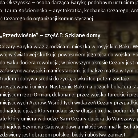
da Okszyńska – osoba darząca Barykę podobnym uczuciem j
na; Laura Kościeniecka – arystokratka, kochanka Cezarego; An
ć Cezarego do organizacji komunistycznej.
„Przedwiośnie” – część I: Szklane domy
Cezary Baryka wraz z rodzicami mieszka w rosyjskim Baku. W
wojny światowej skutkuje powołaniem jego ojca do wojska. Pó
do Baku dociera rewolucja; w pierwszym okresie Cezary jest n
zafascynowany, jak i manifestacjami, jednakże matka w tym c
trudem zdobywa środki do życia, a wkrótce potem zostaje
aresztowana i umiera. Następnie Baku na oczach bohatera sta
miejscem rzezi Ormian, dokonanej przez wojsko tureckie i prz
miejscowych Azerów. Wśród tych wydarzeń Cezary przypadki
odnajduje ojca, z którym udaje się w długą i trudną podróż do 
ale który umiera w drodze. Sam Cezary dociera do Warszawy, 
odnajduje Szymona Gajowca, dawną miłość swej matki. Bohat
zdziwiony jest obrazem polskiej biedy i ubóstwa zamiast