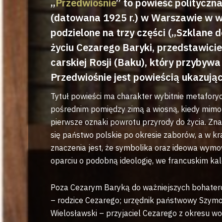
„
Przedwiośnie
” to powieść politycz
(datowana 1925 r.) w Warszawie w w
podzielone na trzy części („Szklane
życiu Cezarego Baryki, przedstawici
carskiej Rosji (Baku), który przybywa
Przedwiośnie jest powieścią ukazują
Tytuł powieści ma charakter wybitnie metafory
pośrednim pomiędzy zimą a wiosną, kiedy mimo n
pierwsze oznaki powrotu przyrody do życia. Zn
się państwo polskie po okresie zaborów, a w kr
znaczenia jest, że symbolika oraz ideowa wymow
oparciu o podobną ideologię, we francuskim ka
Poza Cezarym Baryką do ważniejszych bohateró
– rodzice Cezarego; urzędnik państwowy Szymon 
Wielosławski – przyjaciel Cezarego z okresu w