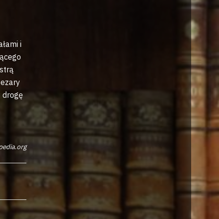
łami i
jącego
strą
Cezary
y drogę
pedia.org