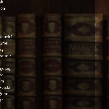
ak
toni
ybuch I
źniej
ią
zasie z
je się
ez
em
Polski,
gdzie
er