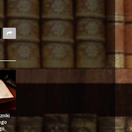
zniki
nego
go,