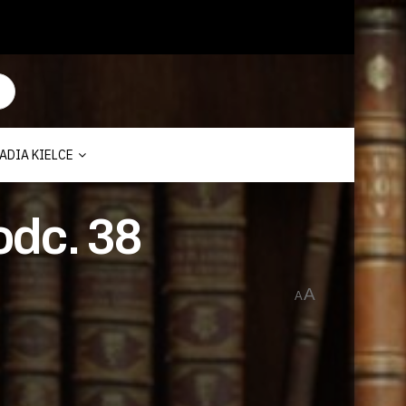
ADIA KIELCE
odc. 38
A
A