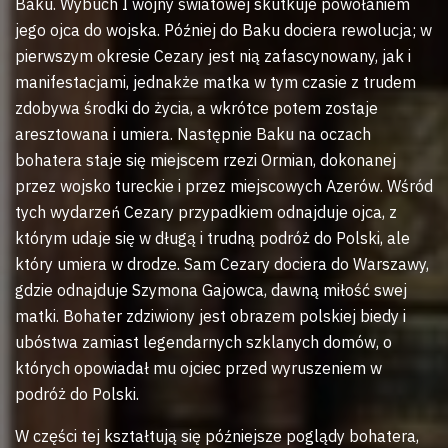
Baku. Wybuch I wojny światowej skutkuje powołaniem
jego ojca do wojska. Później do Baku dociera rewolucja; w
pierwszym okresie Cezary jest nią zafascynowany, jak i
manifestacjami, jednakże matka w tym czasie z trudem
zdobywa środki do życia, a wkrótce potem zostaje
aresztowana i umiera. Następnie Baku na oczach
bohatera staje się miejscem rzezi Ormian, dokonanej
przez wojsko tureckie i przez miejscowych Azerów. Wśród
tych wydarzeń Cezary przypadkiem odnajduje ojca, z
którym udaje się w długą i trudną podróż do Polski, ale
który umiera w drodze. Sam Cezary dociera do Warszawy,
gdzie odnajduje Szymona Gajowca, dawną miłość swej
matki. Bohater zdziwiony jest obrazem polskiej biedy i
ubóstwa zamiast legendarnych szklanych domów, o
których opowiadał mu ojciec przed wyruszeniem w
podróż do Polski.
W części tej kształtują się późniejsze poglądy bohatera,