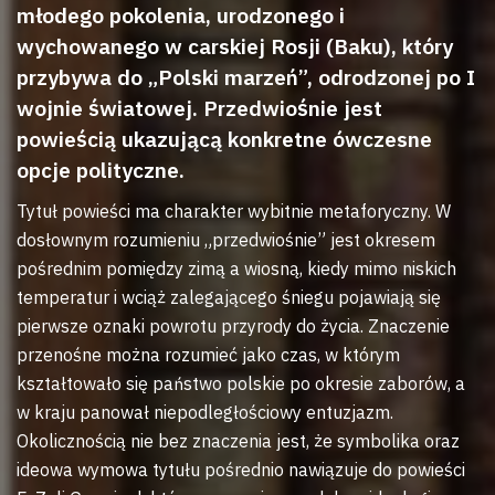
młodego pokolenia, urodzonego i
wychowanego w carskiej Rosji (Baku), który
przybywa do „Polski marzeń”, odrodzonej po I
wojnie światowej. Przedwiośnie jest
powieścią ukazującą konkretne ówczesne
opcje polityczne.
Tytuł powieści ma charakter wybitnie metaforyczny. W
dosłownym rozumieniu „przedwiośnie” jest okresem
pośrednim pomiędzy zimą a wiosną, kiedy mimo niskich
temperatur i wciąż zalegającego śniegu pojawiają się
pierwsze oznaki powrotu przyrody do życia. Znaczenie
przenośne można rozumieć jako czas, w którym
kształtowało się państwo polskie po okresie zaborów, a
w kraju panował niepodległościowy entuzjazm.
Okolicznością nie bez znaczenia jest, że symbolika oraz
ideowa wymowa tytułu pośrednio nawiązuje do powieści