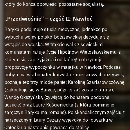
który do końca opowieści pozostanie socjalistą.
„Przedwiośnie” – część II: Nawłoć
Baryka podejmuje studia medyczne, jednakże po
wybuchu wojny polsko-bolszewickiej decyduje się
wstąpić do wojska. W trakcie walk z sowieckimi
komunistami ratuje życie Hipolitowi Wielosławskiemu, z
którym się zaprzyjaźnia i od którego otrzymuje
propozycję wypoczynku w majątku w Nawłoci. Podczas
pobytu na wsi bohater korzysta z miejscowych rozrywek,
poznaje też trzy młode panie: Karolinę Szarłatowiczównę
(zakochuje się w Baryce, później zaś zostaje otruta),
Wandę Okszyńską (żywiącą do bohatera podobne
uczucie) oraz Laurę Kościeniecką (z którą pomimo jej
zaręczyn Baryka ma romans). Po skandalicznym zajściu z
narzeczonym Laury Cezary wyjeżdża do folwarku w
Chłodku, a następnie powraca do stolicy.