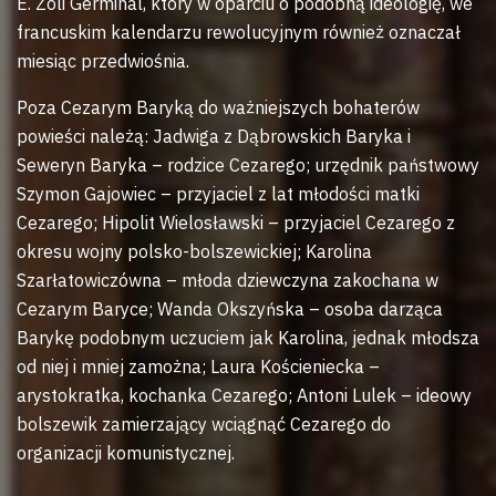
E. Zoli Germinal, który w oparciu o podobną ideologię, we
francuskim kalendarzu rewolucyjnym również oznaczał
miesiąc przedwiośnia.
Poza Cezarym Baryką do ważniejszych bohaterów
powieści należą: Jadwiga z Dąbrowskich Baryka i
Seweryn Baryka – rodzice Cezarego; urzędnik państwowy
Szymon Gajowiec – przyjaciel z lat młodości matki
Cezarego; Hipolit Wielosławski – przyjaciel Cezarego z
okresu wojny polsko-bolszewickiej; Karolina
Szarłatowiczówna – młoda dziewczyna zakochana w
Cezarym Baryce; Wanda Okszyńska – osoba darząca
Barykę podobnym uczuciem jak Karolina, jednak młodsza
od niej i mniej zamożna; Laura Kościeniecka –
arystokratka, kochanka Cezarego; Antoni Lulek – ideowy
bolszewik zamierzający wciągnąć Cezarego do
organizacji komunistycznej.