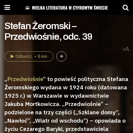
Stefan Żeromski –
Przedwiośnie, odc. 39
A
A
Odtwórz
8 min
„
Przedwiośnie
” to powieść polityczna Stefana
Żeromskiego wydana w 1924 roku (datowana
1925 r.) w Warszawie w wydawnictwie
Jakuba Mortkowicza. „Przedwiośnie” –
podzielone na trzy części („Szklane domy”,
„Nawłoć”, „Wiatr od wschodu”) – opowiada o
życiu Cezarego Baryki, przedstawiciela