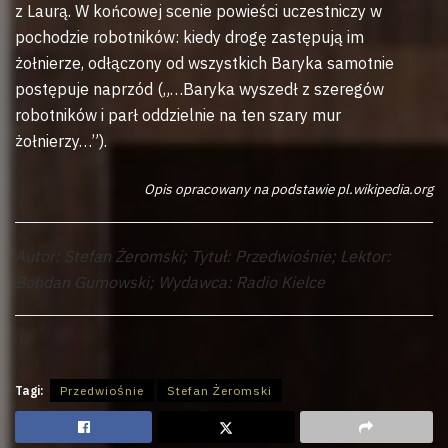
z Laurą. W końcowej scenie powieści uczestniczy w
pochodzie robotników: kiedy drogę zastępują im
żołnierze, odłączony od wszystkich Baryka samotnie
postępuje naprzód („…Baryka wyszedł z szeregów
robotników i parł oddzielnie na ten szary mur
żołnierzy…”).
Opis opracowany na podstawie pl.wikipedia.org
Autor: Stefan Żeromski; Tytuł: Przedwiośnie; Lektor:
Bohdan Gumowski; Wydawca: Radio Kielce
Tagi:
Przedwiośnie
Stefan Żeromski