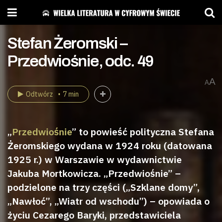
Stefan Żeromski –
Przedwiośnie, odc. 49
A
A
Odtwórz
7 min
„
Przedwiośnie
” to powieść polityczna Stefana
Żeromskiego wydana w 1924 roku (datowana
1925 r.) w Warszawie w wydawnictwie
Jakuba Mortkowicza. „Przedwiośnie” –
podzielone na trzy części („Szklane domy”,
„Nawłoć”, „Wiatr od wschodu”) – opowiada o
życiu Cezarego Baryki, przedstawiciela