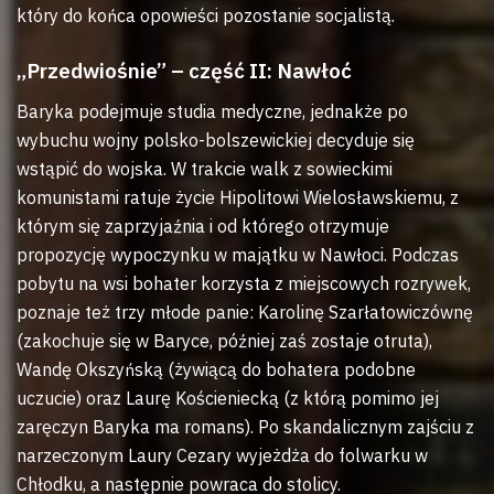
który do końca opowieści pozostanie socjalistą.
„Przedwiośnie” – część II: Nawłoć
Baryka podejmuje studia medyczne, jednakże po
wybuchu wojny polsko-bolszewickiej decyduje się
wstąpić do wojska. W trakcie walk z sowieckimi
komunistami ratuje życie Hipolitowi Wielosławskiemu, z
którym się zaprzyjaźnia i od którego otrzymuje
propozycję wypoczynku w majątku w Nawłoci. Podczas
pobytu na wsi bohater korzysta z miejscowych rozrywek,
poznaje też trzy młode panie: Karolinę Szarłatowiczównę
(zakochuje się w Baryce, później zaś zostaje otruta),
Wandę Okszyńską (żywiącą do bohatera podobne
uczucie) oraz Laurę Kościeniecką (z którą pomimo jej
zaręczyn Baryka ma romans). Po skandalicznym zajściu z
narzeczonym Laury Cezary wyjeżdża do folwarku w
Chłodku, a następnie powraca do stolicy.