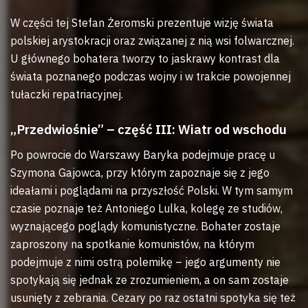
W części tej Stefan Żeromski prezentuje wizję świata
polskiej arystokracji oraz związanej z nią wsi folwarcznej.
U głównego bohatera tworzy to jaskrawy kontrast dla
świata poznanego podczas wojny i w trakcie powojennej
tułaczki repatriacyjnej.
„Przedwiośnie” – część III: Wiatr od wschodu
Po powrocie do Warszawy Baryka podejmuje pracę u
Szymona Gajowca, przy którym zapoznaje się z jego
ideałami i poglądami na przyszłość Polski. W tym samym
czasie poznaje też Antoniego Lulka, kolegę ze studiów,
wyznającego poglądy komunistyczne. Bohater zostaje
zaproszony na spotkanie komunistów, na którym
podejmuje z nimi ostrą polemikę – jego argumenty nie
spotykają się jednak ze zrozumieniem, a on sam zostaje
usunięty z zebrania. Cezary po raz ostatni spotyka się też