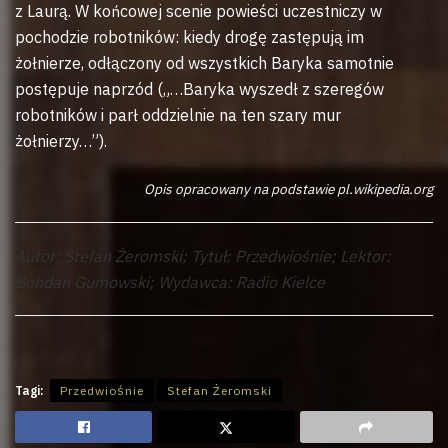
z Laurą. W końcowej scenie powieści uczestniczy w
pochodzie robotników: kiedy drogę zastępują im
żołnierze, odłączony od wszystkich Baryka samotnie
postępuje naprzód („…Baryka wyszedł z szeregów
robotników i parł oddzielnie na ten szary mur
żołnierzy…”).
Opis opracowany na podstawie pl.wikipedia.org
Autor: Stefan Żeromski; Tytuł: Przedwiośnie; Lektor:
Bohdan Gumowski; Wydawca: Radio Kielce
Tagi:
Przedwiośnie
Stefan Żeromski