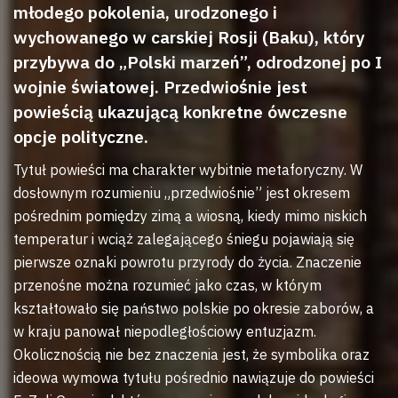
młodego pokolenia, urodzonego i
wychowanego w carskiej Rosji (Baku), który
przybywa do „Polski marzeń”, odrodzonej po I
wojnie światowej. Przedwiośnie jest
powieścią ukazującą konkretne ówczesne
opcje polityczne.
Tytuł powieści ma charakter wybitnie metaforyczny. W
dosłownym rozumieniu „przedwiośnie” jest okresem
pośrednim pomiędzy zimą a wiosną, kiedy mimo niskich
temperatur i wciąż zalegającego śniegu pojawiają się
pierwsze oznaki powrotu przyrody do życia. Znaczenie
przenośne można rozumieć jako czas, w którym
kształtowało się państwo polskie po okresie zaborów, a
w kraju panował niepodległościowy entuzjazm.
Okolicznością nie bez znaczenia jest, że symbolika oraz
ideowa wymowa tytułu pośrednio nawiązuje do powieści