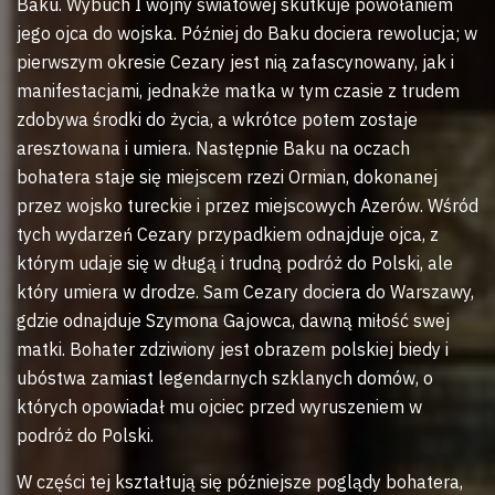
Baku. Wybuch I wojny światowej skutkuje powołaniem
jego ojca do wojska. Później do Baku dociera rewolucja; w
pierwszym okresie Cezary jest nią zafascynowany, jak i
manifestacjami, jednakże matka w tym czasie z trudem
zdobywa środki do życia, a wkrótce potem zostaje
aresztowana i umiera. Następnie Baku na oczach
bohatera staje się miejscem rzezi Ormian, dokonanej
przez wojsko tureckie i przez miejscowych Azerów. Wśród
tych wydarzeń Cezary przypadkiem odnajduje ojca, z
którym udaje się w długą i trudną podróż do Polski, ale
który umiera w drodze. Sam Cezary dociera do Warszawy,
gdzie odnajduje Szymona Gajowca, dawną miłość swej
matki. Bohater zdziwiony jest obrazem polskiej biedy i
ubóstwa zamiast legendarnych szklanych domów, o
których opowiadał mu ojciec przed wyruszeniem w
podróż do Polski.
W części tej kształtują się późniejsze poglądy bohatera,