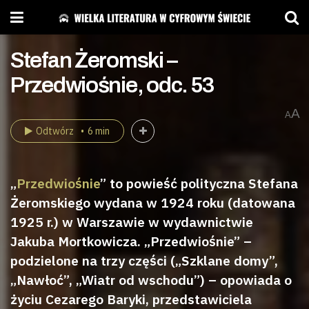
Stefan Żeromski –
Przedwiośnie, odc. 53
A
A
Odtwórz
6 min
„
Przedwiośnie
” to powieść polityczna Stefana
Żeromskiego wydana w 1924 roku (datowana
1925 r.) w Warszawie w wydawnictwie
Jakuba Mortkowicza. „Przedwiośnie” –
podzielone na trzy części („Szklane domy”,
„Nawłoć”, „Wiatr od wschodu”) – opowiada o
życiu Cezarego Baryki, przedstawiciela