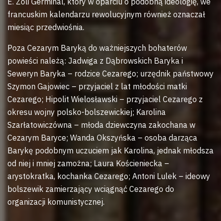
E. Zoli Germinal, który w oparciu o podobną ideologię, we
francuskim kalendarzu rewolucyjnym również oznaczał
miesiąc przedwiośnia.
Poza Cezarym Baryką do ważniejszych bohaterów
powieści należą: Jadwiga z Dąbrowskich Baryka i
Seweryn Baryka – rodzice Cezarego; urzędnik państwowy
Szymon Gajowiec – przyjaciel z lat młodości matki
Cezarego; Hipolit Wielosławski – przyjaciel Cezarego z
okresu wojny polsko-bolszewickiej; Karolina
Szarłatowiczówna – młoda dziewczyna zakochana w
Cezarym Baryce; Wanda Okszyńska – osoba darząca
Barykę podobnym uczuciem jak Karolina, jednak młodsza
od niej i mniej zamożna; Laura Kościeniecka –
arystokratka, kochanka Cezarego; Antoni Lulek – ideowy
bolszewik zamierzający wciągnąć Cezarego do
organizacji komunistycznej.