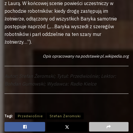
z Laurą. W końcowej scenie powieści uczestniczy w
pochodzie robotników: kiedy drogę zastępują im
żołnierze, odłączony od wszystkich Baryka samotnie
postępuje naprzód („…Baryka wyszedł z szeregów
robotników i parł oddzielnie na ten szary mur
żołnierzy…”).
Opis opracowany na podstawie pl.wikipedia.org
Autor: Stefan Żeromski; Tytuł: Przedwiośnie; Lektor:
Bohdan Gumowski; Wydawca: Radio Kielce
Tagi:
Przedwiośnie
Stefan Żeromski