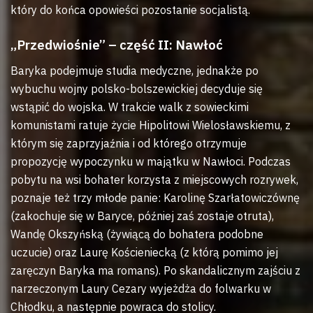
który do końca opowieści pozostanie socjalistą.
„Przedwiośnie” – część II: Nawłoć
Baryka podejmuje studia medyczne, jednakże po
wybuchu wojny polsko-bolszewickiej decyduje się
wstąpić do wojska. W trakcie walk z sowieckimi
komunistami ratuje życie Hipolitowi Wielosławskiemu, z
którym się zaprzyjaźnia i od którego otrzymuje
propozycję wypoczynku w majątku w Nawłoci. Podczas
pobytu na wsi bohater korzysta z miejscowych rozrywek,
poznaje też trzy młode panie: Karolinę Szarłatowiczównę
(zakochuje się w Baryce, później zaś zostaje otruta),
Wandę Okszyńską (żywiącą do bohatera podobne
uczucie) oraz Laurę Kościeniecką (z którą pomimo jej
zaręczyn Baryka ma romans). Po skandalicznym zajściu z
narzeczonym Laury Cezary wyjeżdża do folwarku w
Chłodku, a następnie powraca do stolicy.