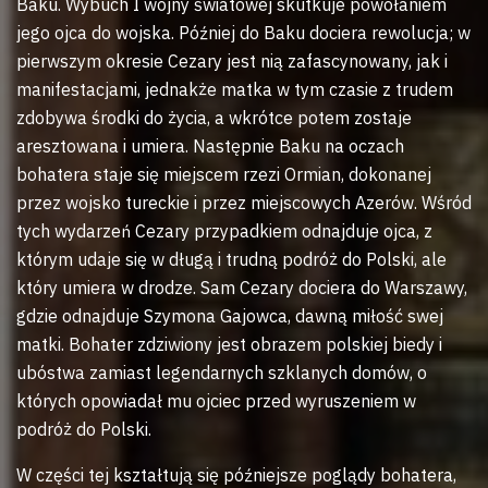
Baku. Wybuch I wojny światowej skutkuje powołaniem
jego ojca do wojska. Później do Baku dociera rewolucja; w
pierwszym okresie Cezary jest nią zafascynowany, jak i
manifestacjami, jednakże matka w tym czasie z trudem
zdobywa środki do życia, a wkrótce potem zostaje
aresztowana i umiera. Następnie Baku na oczach
bohatera staje się miejscem rzezi Ormian, dokonanej
przez wojsko tureckie i przez miejscowych Azerów. Wśród
tych wydarzeń Cezary przypadkiem odnajduje ojca, z
którym udaje się w długą i trudną podróż do Polski, ale
który umiera w drodze. Sam Cezary dociera do Warszawy,
gdzie odnajduje Szymona Gajowca, dawną miłość swej
matki. Bohater zdziwiony jest obrazem polskiej biedy i
ubóstwa zamiast legendarnych szklanych domów, o
których opowiadał mu ojciec przed wyruszeniem w
podróż do Polski.
W części tej kształtują się późniejsze poglądy bohatera,