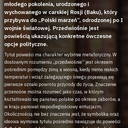
młodego pokolenia, urodzonego i
wychowanego w carskiej Rosji (Baku), który
przybywa do „Polski marzeń”, odrodzonej po I
wojnie światowej. Przedwiośnie jest
powieścią ukazującą konkretne ówczesne
opcje polityczne.
Tytuł powieści ma charakter wybitnie metaforyczny. W
dosłownym rozumieniu „przedwiośnie” jest okresem
pośrednim pomiędzy zimą a wiosną, kiedy mimo niskich
temperatur i wciąż zalegającego śniegu pojawiają się
pierwsze oznaki powrotu przyrody do życia. Znaczenie
przenośne można rozumieć jako czas, w którym
kształtowało się państwo polskie po okresie zaborów, a
w kraju panował niepodległościowy entuzjazm.
Okolicznością nie bez znaczenia jest, że symbolika oraz
ideowa wymowa tytułu pośrednio nawiązuje do powieści