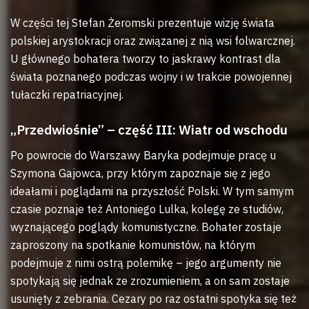
W części tej Stefan Żeromski prezentuje wizję świata
polskiej arystokracji oraz związanej z nią wsi folwarcznej.
U głównego bohatera tworzy to jaskrawy kontrast dla
świata poznanego podczas wojny i w trakcie powojennej
tułaczki repatriacyjnej.
„Przedwiośnie” – część III: Wiatr od wschodu
Po powrocie do Warszawy Baryka podejmuje pracę u
Szymona Gajowca, przy którym zapoznaje się z jego
ideałami i poglądami na przyszłość Polski. W tym samym
czasie poznaje też Antoniego Lulka, kolegę ze studiów,
wyznającego poglądy komunistyczne. Bohater zostaje
zaproszony na spotkanie komunistów, na którym
podejmuje z nimi ostrą polemikę – jego argumenty nie
spotykają się jednak ze zrozumieniem, a on sam zostaje
usunięty z zebrania. Cezary po raz ostatni spotyka się też