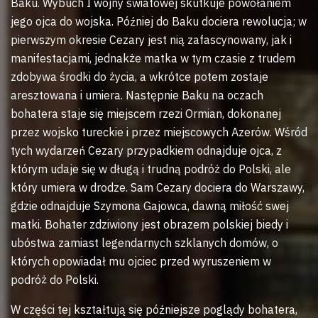
Baku. Wybuch I wojny światowej skutkuje powołaniem
jego ojca do wojska. Później do Baku dociera rewolucja; w
pierwszym okresie Cezary jest nią zafascynowany, jak i
manifestacjami, jednakże matka w tym czasie z trudem
zdobywa środki do życia, a wkrótce potem zostaje
aresztowana i umiera. Następnie Baku na oczach
bohatera staje się miejscem rzezi Ormian, dokonanej
przez wojsko tureckie i przez miejscowych Azerów. Wśród
tych wydarzeń Cezary przypadkiem odnajduje ojca, z
którym udaje się w długą i trudną podróż do Polski, ale
który umiera w drodze. Sam Cezary dociera do Warszawy,
gdzie odnajduje Szymona Gajowca, dawną miłość swej
matki. Bohater zdziwiony jest obrazem polskiej biedy i
ubóstwa zamiast legendarnych szklanych domów, o
których opowiadał mu ojciec przed wyruszeniem w
podróż do Polski.
W części tej kształtują się późniejsze poglądy bohatera,