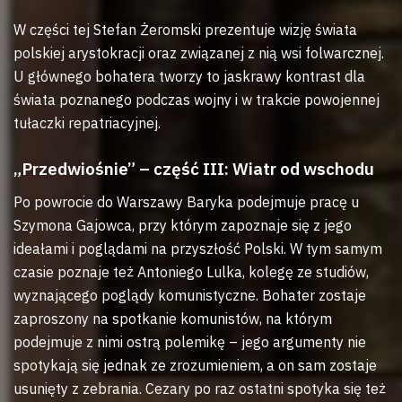
W części tej Stefan Żeromski prezentuje wizję świata
polskiej arystokracji oraz związanej z nią wsi folwarcznej.
U głównego bohatera tworzy to jaskrawy kontrast dla
świata poznanego podczas wojny i w trakcie powojennej
tułaczki repatriacyjnej.
„Przedwiośnie” – część III: Wiatr od wschodu
Po powrocie do Warszawy Baryka podejmuje pracę u
Szymona Gajowca, przy którym zapoznaje się z jego
ideałami i poglądami na przyszłość Polski. W tym samym
czasie poznaje też Antoniego Lulka, kolegę ze studiów,
wyznającego poglądy komunistyczne. Bohater zostaje
zaproszony na spotkanie komunistów, na którym
podejmuje z nimi ostrą polemikę – jego argumenty nie
spotykają się jednak ze zrozumieniem, a on sam zostaje
usunięty z zebrania. Cezary po raz ostatni spotyka się też