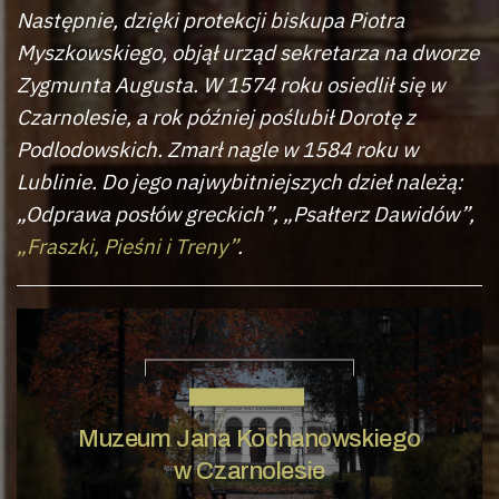
Następnie, dzięki protekcji biskupa Piotra
Myszkowskiego, objął urząd sekretarza na dworze
Zygmunta Augusta. W 1574 roku osiedlił się w
Czarnolesie, a rok później poślubił Dorotę z
Podlodowskich. Zmarł nagle w 1584 roku w
Lublinie. Do jego najwybitniejszych dzieł należą:
„Odprawa posłów greckich”, „Psałterz Dawidów”,
„Fraszki, Pieśni i Treny”
.
JAN KOCHANOWSKI
Muzeum Jana Kochanowskiego
w Czarnolesie