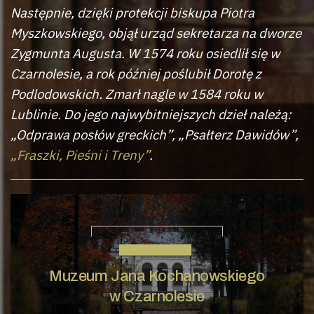
Następnie, dzięki protekcji biskupa Piotra
Myszkowskiego, objął urząd sekretarza na dworze
Zygmunta Augusta. W 1574 roku osiedlił się w
Czarnolesie, a rok później poślubił Dorotę z
Podlodowskich. Zmarł nagle w 1584 roku w
Lublinie. Do jego najwybitniejszych dzieł należą:
„Odprawa posłów greckich”, „Psałterz Dawidów”,
„Fraszki, Pieśni i Treny”
.
JAN KOCHANOWSKI
Muzeum Jana Kochanowskiego
w Czarnolesie