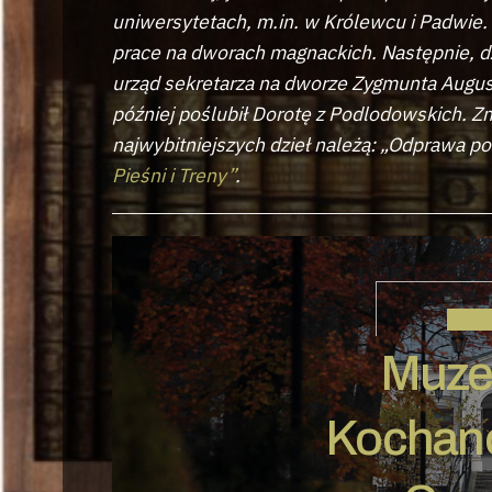
uniwersytetach, m.in. w Królewcu i Padwie. 
prace na dworach magnackich. Następnie, dz
urząd sekretarza na dworze Zygmunta Augusta
później poślubił Dorotę z Podlodowskich. Z
najwybitniejszych dzieł należą: „Odprawa p
Pieśni i Treny”
.
JAN 
Muze
Kochan