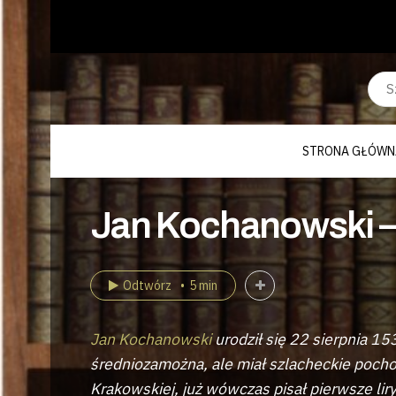
STRONA GŁÓWN
Jan Kochanowski –
Odtwórz
5 min
Jan Kochanowski
urodził się 22 sierpnia 15
średniozamożna, ale miał szlacheckie poch
Krakowskiej, już wówczas pisał pierwsze liry