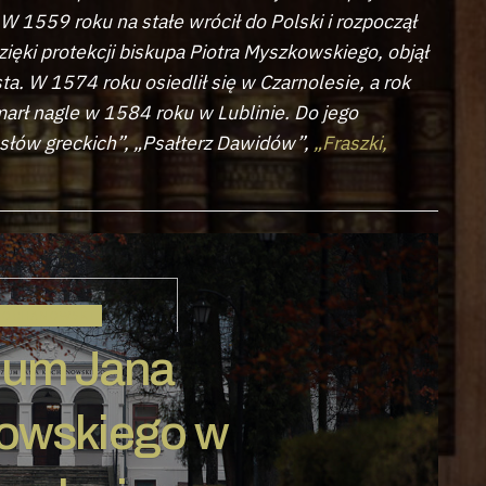
W 1559 roku na stałe wrócił do Polski i rozpoczął
ięki protekcji biskupa Piotra Myszkowskiego, objął
. W 1574 roku osiedlił się w Czarnolesie, a rok
marł nagle w 1584 roku w Lublinie. Do jego
osłów greckich”, „Psałterz Dawidów”,
„Fraszki,
KOCHANOWSKI
um Jana
owskiego w