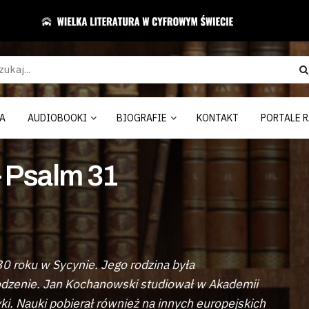
A
AUDIOBOOKI
BIOGRAFIE
KONTAKT
PORTALE R
 Psalm 31
30 roku w Sycynie. Jego rodzina była
odzenie. Jan Kochanowski studiował w Akademii
ki. Nauki pobierał również na innych europejskich