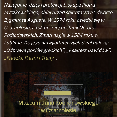
Następnie, dzięki protekcji biskupa Piotra
Myszkowskiego, objął urząd sekretarza na dworze
Zygmunta Augusta. W 1574 roku osiedlił się w
Czarnolesie, a rok później poślubił Dorotę z
Podlodowskich. Zmarł nagle w 1584 roku w
Lublinie. Do jego najwybitniejszych dzieł należą:
„Odprawa posłów greckich”, „Psałterz Dawidów”,
„Fraszki, Pieśni i Treny”
.
JAN KOCHANOWSKI
Muzeum Jana Kochanowskiego
w Czarnolesie