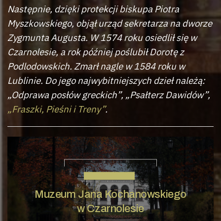
Następnie, dzięki protekcji biskupa Piotra
Myszkowskiego, objął urząd sekretarza na dworze
Zygmunta Augusta. W 1574 roku osiedlił się w
Czarnolesie, a rok później poślubił Dorotę z
Podlodowskich. Zmarł nagle w 1584 roku w
Lublinie. Do jego najwybitniejszych dzieł należą:
„Odprawa posłów greckich”, „Psałterz Dawidów”,
„Fraszki, Pieśni i Treny”
.
JAN KOCHANOWSKI
Muzeum Jana Kochanowskiego
w Czarnolesie