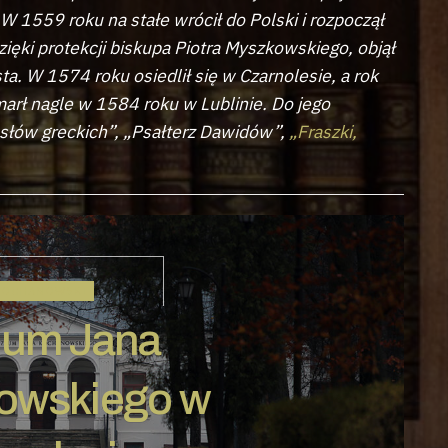
W 1559 roku na stałe wrócił do Polski i rozpoczął
ięki protekcji biskupa Piotra Myszkowskiego, objął
. W 1574 roku osiedlił się w Czarnolesie, a rok
marł nagle w 1584 roku w Lublinie. Do jego
osłów greckich”, „Psałterz Dawidów”,
„Fraszki,
KOCHANOWSKI
um Jana
owskiego w