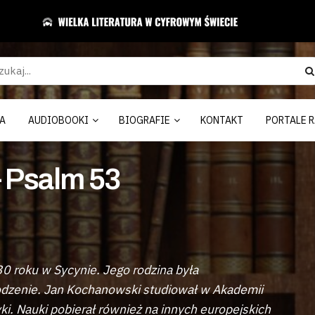
A
AUDIOBOOKI
BIOGRAFIE
KONTAKT
PORTALE R
 Psalm 53
30 roku w Sycynie. Jego rodzina była
odzenie. Jan Kochanowski studiował w Akademii
ki. Nauki pobierał również na innych europejskich