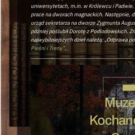
uniwersytetach, m.in. w Królewcu i Padwie. 
prace na dworach magnackich. Następnie, dz
urząd sekretarza na dworze Zygmunta Augusta
później poślubił Dorotę z Podlodowskich. Z
najwybitniejszych dzieł należą: „Odprawa p
Pieśni i Treny”
.
JAN 
Muze
Kochan