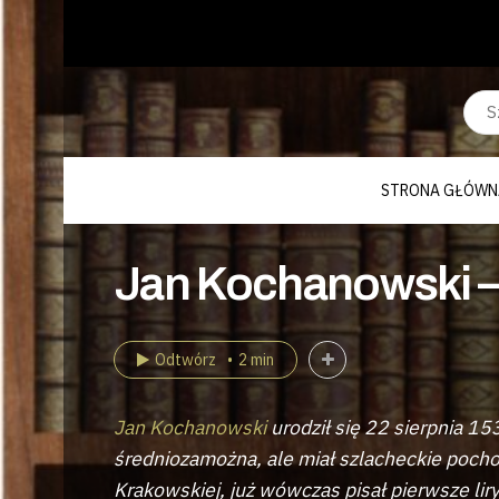
STRONA GŁÓWN
Jan Kochanowski –
Odtwórz
2 min
Jan Kochanowski
urodził się 22 sierpnia 15
średniozamożna, ale miał szlacheckie poch
Krakowskiej, już wówczas pisał pierwsze liry