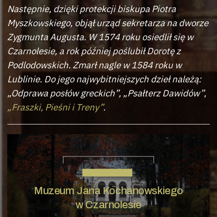
Następnie, dzięki protekcji biskupa Piotra
Myszkowskiego, objął urząd sekretarza na dworze
Zygmunta Augusta. W 1574 roku osiedlił się w
Czarnolesie, a rok później poślubił Dorotę z
Podlodowskich. Zmarł nagle w 1584 roku w
Lublinie. Do jego najwybitniejszych dzieł należą:
„Odprawa posłów greckich”, „Psałterz Dawidów”,
„Fraszki, Pieśni i Treny”
.
JAN KOCHANOWSKI
Muzeum Jana Kochanowskiego
w Czarnolesie