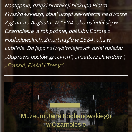
Następnie, dzięki protekcji biskupa Piotra
Myszkowskiego, objął urząd sekretarza na dworze
Zygmunta Augusta. W 1574 roku osiedlił się w
Czarnolesie, a rok później poślubił Dorotę z
Podlodowskich. Zmarł nagle w 1584 roku w
Lublinie. Do jego najwybitniejszych dzieł należą:
„Odprawa posłów greckich”, „Psałterz Dawidów”,
„Fraszki, Pieśni i Treny”
.
JAN KOCHANOWSKI
Muzeum Jana Kochanowskiego
w Czarnolesie