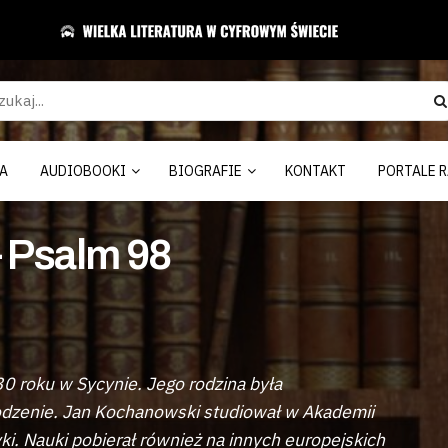
A
AUDIOBOOKI
BIOGRAFIE
KONTAKT
PORTALE R
 Psalm 98
30 roku w Sycynie. Jego rodzina była
odzenie. Jan Kochanowski studiował w Akademii
ki. Nauki pobierał również na innych europejskich