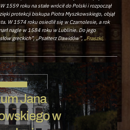
W 1559 roku na stałe wrócił do Polski i rozpoczął
ięki protekcji biskupa Piotra Myszkowskiego, objął
. W 1574 roku osiedlił się w Czarnolesie, a rok
marł nagle w 1584 roku w Lublinie. Do jego
osłów greckich”, „Psałterz Dawidów”,
„Fraszki,
KOCHANOWSKI
um Jana
owskiego w