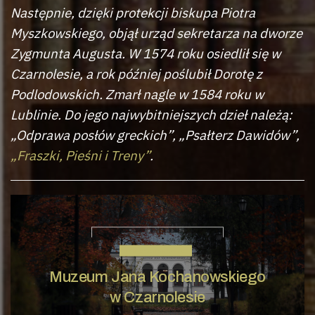
Następnie, dzięki protekcji biskupa Piotra
Myszkowskiego, objął urząd sekretarza na dworze
Zygmunta Augusta. W 1574 roku osiedlił się w
Czarnolesie, a rok później poślubił Dorotę z
Podlodowskich. Zmarł nagle w 1584 roku w
Lublinie. Do jego najwybitniejszych dzieł należą:
„Odprawa posłów greckich”, „Psałterz Dawidów”,
„Fraszki, Pieśni i Treny”
.
JAN KOCHANOWSKI
Muzeum Jana Kochanowskiego
w Czarnolesie