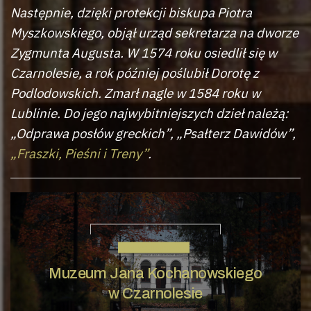
Następnie, dzięki protekcji biskupa Piotra
Myszkowskiego, objął urząd sekretarza na dworze
Zygmunta Augusta. W 1574 roku osiedlił się w
Czarnolesie, a rok później poślubił Dorotę z
Podlodowskich. Zmarł nagle w 1584 roku w
Lublinie. Do jego najwybitniejszych dzieł należą:
„Odprawa posłów greckich”, „Psałterz Dawidów”,
„Fraszki, Pieśni i Treny”
.
JAN KOCHANOWSKI
Muzeum Jana Kochanowskiego
w Czarnolesie