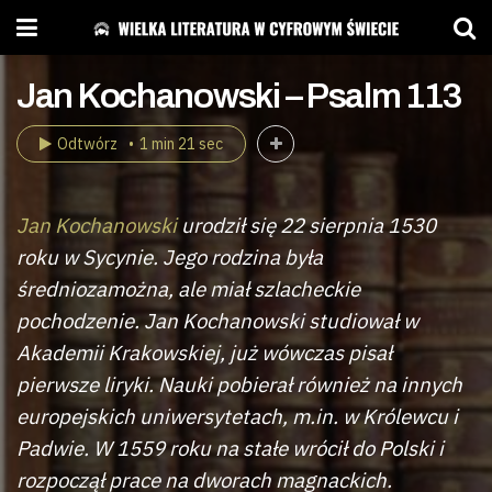
Jan Kochanowski – Psalm 113
Odtwórz
1 min 21 sec
Jan Kochanowski
urodził się 22 sierpnia 1530
roku w Sycynie. Jego rodzina była
średniozamożna, ale miał szlacheckie
pochodzenie. Jan Kochanowski studiował w
Akademii Krakowskiej, już wówczas pisał
pierwsze liryki. Nauki pobierał również na innych
europejskich uniwersytetach, m.in. w Królewcu i
Padwie. W 1559 roku na stałe wrócił do Polski i
rozpoczął prace na dworach magnackich.