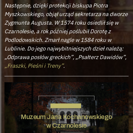
Następnie, dzięki protekcji biskupa Piotra
Myszkowskiego, objął urząd sekretarza na dworze
Zygmunta Augusta. W 1574 roku osiedlił się w
Czarnolesie, a rok później poślubił Dorotę z
Podlodowskich. Zmarł nagle w 1584 roku w
Lublinie. Do jego najwybitniejszych dzieł należą:
„Odprawa posłów greckich”, „Psałterz Dawidów”,
„Fraszki, Pieśni i Treny”
.
JAN KOCHANOWSKI
Muzeum Jana Kochanowskiego
w Czarnolesie