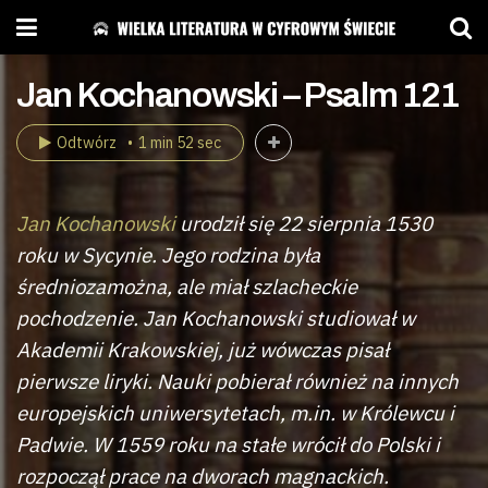
Jan Kochanowski – Psalm 121
Odtwórz
1 min 52 sec
Jan Kochanowski
urodził się 22 sierpnia 1530
roku w Sycynie. Jego rodzina była
średniozamożna, ale miał szlacheckie
pochodzenie. Jan Kochanowski studiował w
Akademii Krakowskiej, już wówczas pisał
pierwsze liryki. Nauki pobierał również na innych
europejskich uniwersytetach, m.in. w Królewcu i
Padwie. W 1559 roku na stałe wrócił do Polski i
rozpoczął prace na dworach magnackich.