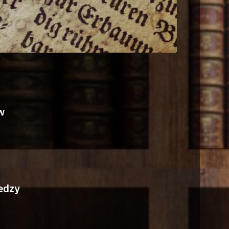
w
edzy