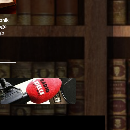
zniki
nego
go,