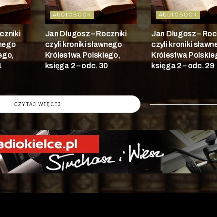
AUDIOBOOK
AUDIOBOOK
czniki
Jan Długosz – Roczniki
Jan Długosz – Roc
wnego
czyli kroniki sławnego
czyli kroniki sław
ego,
Królestwa Polskiego,
Królestwa Polskie
1
księga 2 – odc. 30
księga 2 – odc. 29
CZYTAJ WIĘCEJ