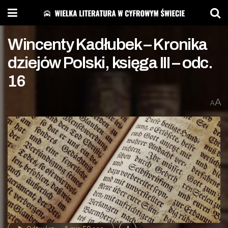
Wincenty Kadłubek – Kronika
dziejów Polski, księga III – odc.
16
A
A