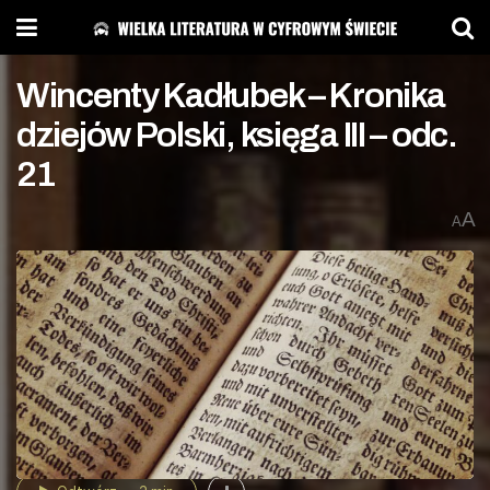
Wincenty Kadłubek – Kronika
dziejów Polski, księga III – odc.
21
A
A