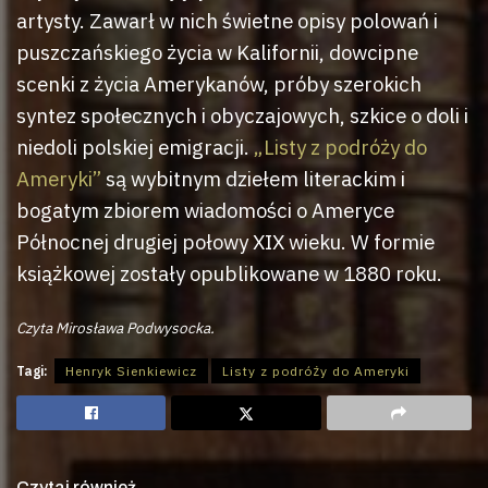
artysty. Zawarł w nich świetne opisy polowań i
puszczańskiego życia w Kalifornii, dowcipne
scenki z życia Amerykanów, próby szerokich
syntez społecznych i obyczajowych, szkice o doli i
niedoli polskiej emigracji.
„Listy z podróży do
Ameryki”
są wybitnym dziełem literackim i
bogatym zbiorem wiadomości o Ameryce
Północnej drugiej połowy XIX wieku. W formie
książkowej zostały opublikowane w 1880 roku.
Czyta Mirosława Podwysocka.
Tagi:
Henryk Sienkiewicz
Listy z podróży do Ameryki
Czytaj również