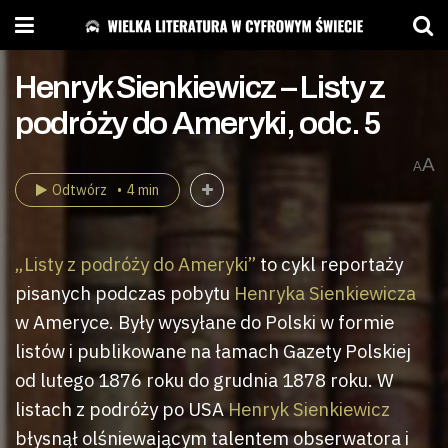
Henryk Sienkiewicz – Listy z
podróży do Ameryki, odc. 5
A
A
Odtwórz
4 min
„Listy z podróży do Ameryki”
to cykl reportaży
pisanych podczas pobytu
Henryka Sienkiewicza
w Ameryce. Były wysyłane do Polski w formie
listów i publikowane na łamach Gazety Polskiej
od lutego 1876 roku do grudnia 1878 roku. W
listach z podróży po USA
Henryk Sienkiewicz
błysnął olśniewającym talentem obserwatora i