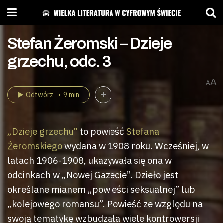
Stefan Żeromski – Dzieje
grzechu, odc. 3
A
A
Odtwórz
9 min
„Dzieje grzechu”
to powieść
Stefana
Żeromskiego
wydana w 1908 roku. Wcześniej, w
latach 1906-1908, ukazywała się ona w
odcinkach w „Nowej Gazecie”. Dzieło jest
określane mianem „powieści seksualnej” lub
„kolejowego romansu”. Powieść ze względu na
swoją tematykę wzbudzała wiele kontrowersji