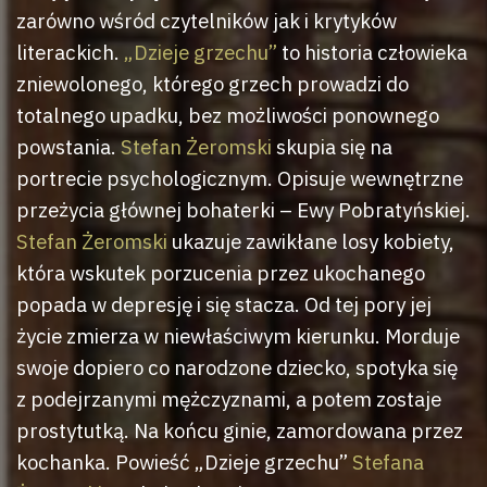
zarówno wśród czytelników jak i krytyków
literackich.
„Dzieje grzechu”
to historia człowieka
zniewolonego, którego grzech prowadzi do
totalnego upadku, bez możliwości ponownego
powstania.
Stefan Żeromski
skupia się na
portrecie psychologicznym. Opisuje wewnętrzne
przeżycia głównej bohaterki – Ewy Pobratyńskiej.
Stefan Żeromski
ukazuje zawikłane losy kobiety,
która wskutek porzucenia przez ukochanego
popada w depresję i się stacza. Od tej pory jej
życie zmierza w niewłaściwym kierunku. Morduje
swoje dopiero co narodzone dziecko, spotyka się
z podejrzanymi mężczyznami, a potem zostaje
prostytutką. Na końcu ginie, zamordowana przez
kochanka. Powieść „Dzieje grzechu”
Stefana